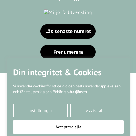
Läs senaste numret
Prenumerera
Din integritet & Cookies
Vi använder cookies för att ge dig den bästa användarupplevelsen
och för att utveckla och förbättra våra tjänster.
Våra varumärken
Inställningar
Avvisa alla
Kundtjänst
❤
Made with
by
WonderFour
Acceptera alla