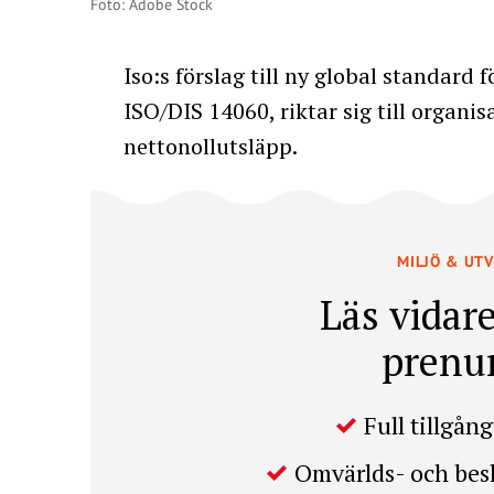
Foto: Adobe Stock
Iso:s förslag till ny global standard f
ISO/DIS 14060, riktar sig till organis
nettonollutsläpp.
MILJÖ & UT
Läs vidare
prenu
Full tillgång 
Omvärlds- och be