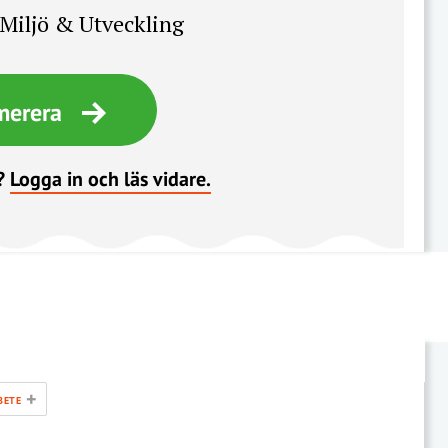
Miljö & Utveckling
merera
?
Logga in och läs vidare.
+
BETE