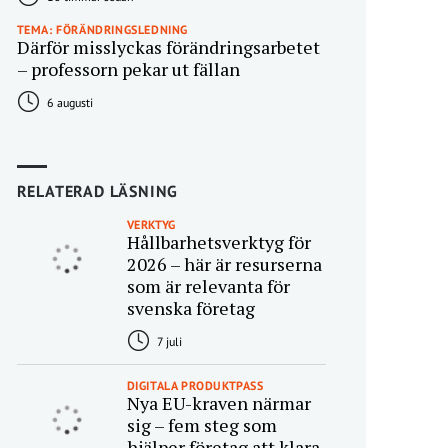
TEMA: FÖRÄNDRINGSLEDNING
Därför misslyckas förändringsarbetet
– professorn pekar ut fällan
6 augusti
RELATERAD LÄSNING
VERKTYG
Hållbarhetsverktyg för
2026 – här är resurserna
som är relevanta för
svenska företag
7 juli
DIGITALA PRODUKTPASS
Nya EU-kraven närmar
sig – fem steg som
hjälper företag att klara