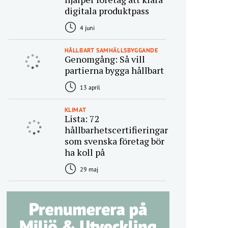
digitala produktpass
4 juni
HÅLLBART SAMHÄLLSBYGGANDE
Genomgång: Så vill
partierna bygga hållbart
13 april
KLIMAT
Lista: 72
hållbarhetscertifieringar
som svenska företag bör
ha koll på
29 maj