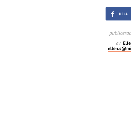
DELA
publicera
av
Ell
ellen.s@mi