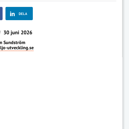
DELA
d
30 juni 2026
en Sundström
ljo-utveckling.se