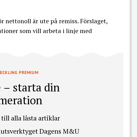
ör nettonoll är ute på remiss. Förslaget,
ationer som vill arbeta i linje med
VECKLING PREMIUM
 – starta din
meration
till alla låsta artiklar
slutsverktyget Dagens M&U