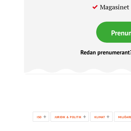
Magasinet 
Prenu
Redan prenumerant
+
+
+
ISO
JURIDIK & POLITIK
KLIMAT
MILJÖAR