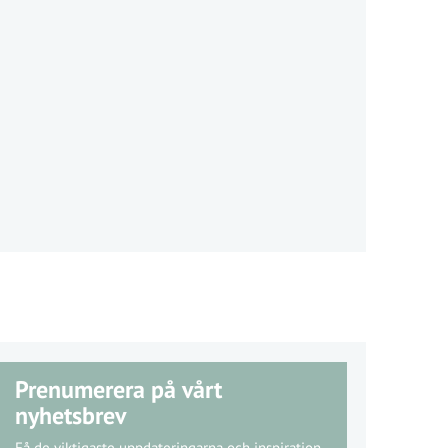
Prenumerera på vårt
nyhetsbrev
Få de viktigaste uppdateringarna och inspiration