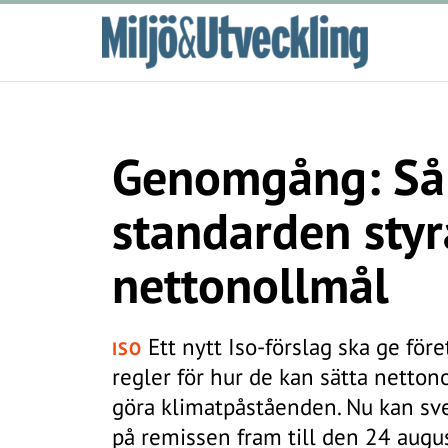
Genomgång: Så 
standarden styr
nettonollmål
Ett nytt Iso-förslag ska ge för
ISO
regler för hur de kan sätta netton
göra klimatpåståenden. Nu kan sv
på remissen fram till den 24 augus