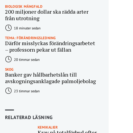
BIOLOGISK MÅNGFALD
200 miljoner dollar ska rädda arter
från utrotning
18 minuter sedan
TEMA: FÖRÄNDRINGSLEDNING
Därför misslyckas förändringsarbetet
– professorn pekar ut fällan
20 timmar sedan
SKOG
Banker gav hållbarhetslån till
avskogningsanklagade palmoljebolag
23 timmar sedan
RELATERAD LÄSNING
KEMIKALIER
Krav på totalförbud efter