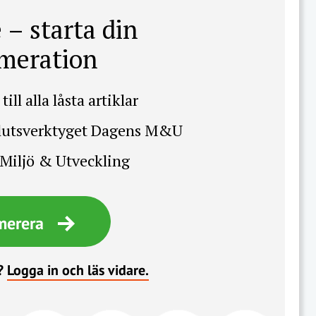
 – starta din
meration
till alla låsta artiklar
slutsverktyget Dagens M&U
Miljö & Utveckling
merera
?
Logga in och läs vidare.