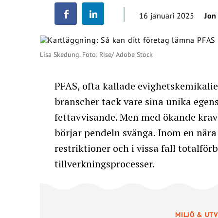
16 januari 2025
Jon
Lisa Skedung. Foto: Rise/ Adobe Stock
PFAS, ofta kallade evighetskemikalie
branscher tack vare sina unika egen
fettavvisande. Men med ökande krav 
börjar pendeln svänga. Inom en nära
restriktioner och i vissa fall totalf
tillverkningsprocesser.
MILJÖ & UT