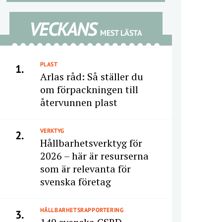
VECKANS
MEST LÄSTA
PLAST
1.
Arlas råd: Så ställer du
om förpackningen till
återvunnen plast
VERKTYG
2.
Hållbarhetsverktyg för
2026 – här är resurserna
som är relevanta för
svenska företag
HÅLLBARHETSRAPPORTERING
3.