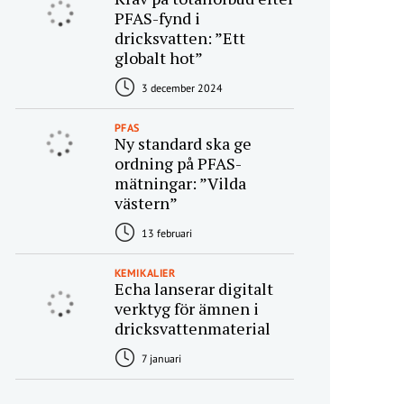
PFAS-fynd i
dricksvatten: ”Ett
globalt hot”
3 december 2024
PFAS
Ny standard ska ge
ordning på PFAS-
mätningar: ”Vilda
västern”
13 februari
KEMIKALIER
Echa lanserar digitalt
verktyg för ämnen i
dricksvattenmaterial
7 januari