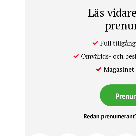
Läs vidare
prenu
Full tillgång 
Omvärlds- och be
Magasinet 
Prenu
Redan prenumerant