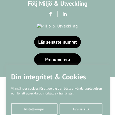
Följ Miljö & Utveckling
Läs senaste numret
Prenumerera
Din integritet & Cookies
Vi använder cookies för att ge dig den bästa användarupplevelsen
och för att utveckla och förbättra våra tjänster.
Våra varumärken
Inställningar
Avvisa alla
Kundtjänst
❤
Made with
by
WonderFour