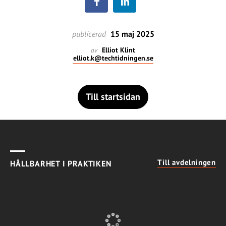
publicerad
15 maj 2025
av
Elliot Klint
elliot.k@techtidningen.se
Till startsidan
Till avdelningen
HÅLLBARHET I PRAKTIKEN