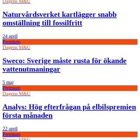
Dagens M&U
Naturvårdsverket kartlägger snabb
omställning till fossilfritt
24 april
Premium
Dagens M&U
Sweco: Sverige måste rusta för ökande
vattenutmaningar
5 maj
Premium
Dagens M&U
Analys: Hög efterfrågan på elbilspremien
första månaden
22 april
Premium
Dagens M&U