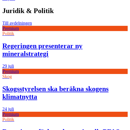
Juridik & Politik
Till avdelningen
Premium
Politik
Regeringen presenterar ny
mineralstrategi
29 juli
Premium
Skog
Skogsstyrelsen ska beräkna skogens
klimatnytta
24 juli
Premium
Politik