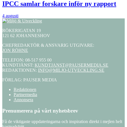
IPCC samlar forskare inför ny rapport
4 augusti
RÖKERIGATAN 19
121 62 JOHANNESHOV
CHEFREDAKTÖR & ANSVARIG UTGIVARE:
JON RÖHNE
TELEFON: 08-517 955 00
KUNDTJÄNST:
KUNDTJANST@PAUSERMEDIA.SE
REDAKTIONEN:
INFO@MILJO-UTVECKLING.SE
FÖRLAG: PAUSER MEDIA
Redaktionen
Partnermedia
Annonsera
Prenumerera på vårt nyhetsbrev
Få de viktigaste uppdateringarna och inspiration direkt i mejlen helt
kostnadsfritt.