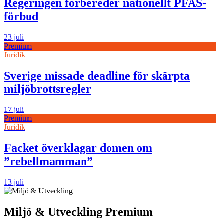
Regeringen förbereder nationellt PFAS-
förbud
23 juli
Premium
Juridik
Sverige missade deadline för skärpta
miljöbrottsregler
17 juli
Premium
Juridik
Facket överklagar domen om
”rebellmamman”
13 juli
Miljö & Utveckling Premium