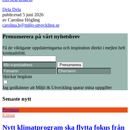
Dela
Dela
publicerad
5 juni 2026
av
Carolina Högling
carolina.h@miljo-utveckling.se
Prenumerera på vårt nyhetsbrev
Få de viktigaste uppdateringarna och inspiration direkt i mejlen helt
kostnadsfritt.
Skickar begäran
Jag godkänner att Miljö & Utveckling sparar mina uppgifter
Senaste nytt
Premium
Klimat
Nytt klimatprogram ska flytta fokus från