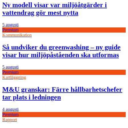
Ny modell visar var miljöåtgärder i
vattendrag gör mest nytta
5 augusti
Premium
Kommunikation
Så undviker du greenwashing – ny guide
visar hur miljöpåståenden ska utformas
5 augusti
Premium
Kartläggning
M&U granskar: Färre hållbarhetschefer
tar plats i ledningen
4 augusti
Premium
Rapport