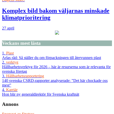
Komplex bild bakom väljarnas minskade
klimatprioritering
27 april
Veckans
mest lästa
1.
Plast
Arlas råd: Så ställer du om förpackningen till återvunnen plast
2.
verktyg
Hållbarhetsverktyg för 2026 – här är resurserna som är relevanta för
svenska företag
3.
Hållbarhetsrapportering
140 svenska CSRD-rapporter analyserade: ”Det här chockade oss
mest”
4.
Karriär
Hon blir ny generaldirektör för Svenska kraftnät
Annons
Sponsrat av
Stratsys