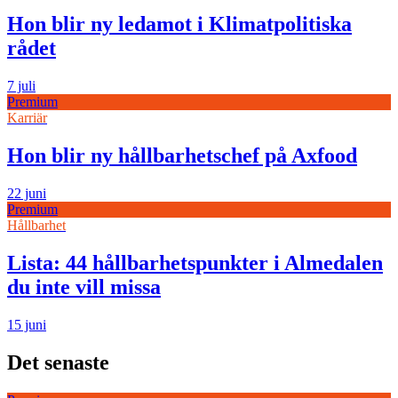
Hon blir ny ledamot i Klimatpolitiska
rådet
7 juli
Premium
Karriär
Hon blir ny hållbarhetschef på Axfood
22 juni
Premium
Hållbarhet
Lista: 44 hållbarhetspunkter i Almedalen
du inte vill missa
15 juni
Det senaste