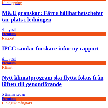
Kartläggning
M&U granskar: Färre hållbarhetschefer
tar plats i ledningen
4 augusti
Premium
Rapport
IPCC samlar forskare inför ny rapport
4 augusti
Premium
Klimat
Nytt klimatprogram ska flytta fokus från
löften till genomförande
5 timmar sedan
Premium
Biologisk mångfald