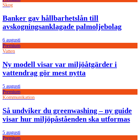
Skog
Banker gav hållbarhetslån till
avskogningsanklagade palmoljebolag
6 augusti
Premium
Vatten
Ny modell visar var miljöåtgärder i
vattendrag gör mest nytta
5 augusti
Premium
Kommunikation
Så undviker du greenwashing – ny guide
visar hur miljöpåståenden ska utformas
5 augusti
Premium