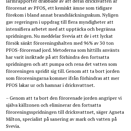
larmrapporter drabbade av att deras dricksvatten är
förorenat av PFOS, ett kemiskt ämne som tidigare
förekom i bland annat brandsläckningsskum. Nyligen
gav regeringen i uppdrag till flera myndigheter att
intensifiera arbetet med att upptäcka och begränsa
spridningen. Nu meddelar Svevia att de i ett lyckat
försök sänkt föroreningshalten med 96% av 30 ton
PFOS-förorenad jord. Metoderna som hittills använts
har varit inriktade på att förhindra den fortsatta
spridningen och att pumpa och rena det vatten som
föroreningen spridit sig till. Genom att ta bort jorden
som föroreningarna kommer ifrån förhindras att mer
PFOS lakar ur och hamnar i dricksvattnet.
– Genom att ta bort den förorenade jorden angriper vi
själva källzonen och eliminerar den fortsatta
föroreningsspridningen till dricksvattnet, säger Agneta
Milton, specialist på sanering av mark och vatten på
Svevia.