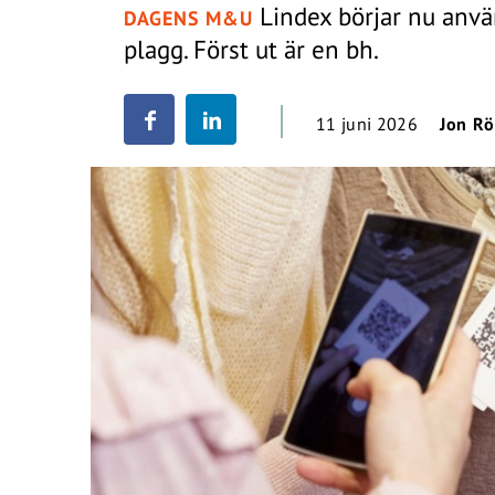
Lindex börjar nu anvä
DAGENS M&U
plagg. Först ut är en bh.
11 juni 2026
Jon R