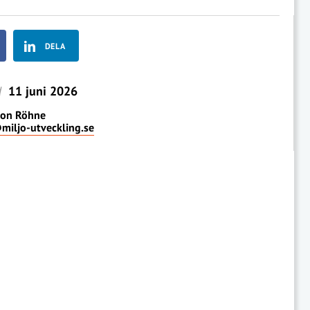
DELA
d
11 juni 2026
on Röhne
miljo-utveckling.se