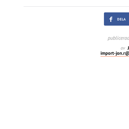
DELA
publicera
av
J
import-jon.r@