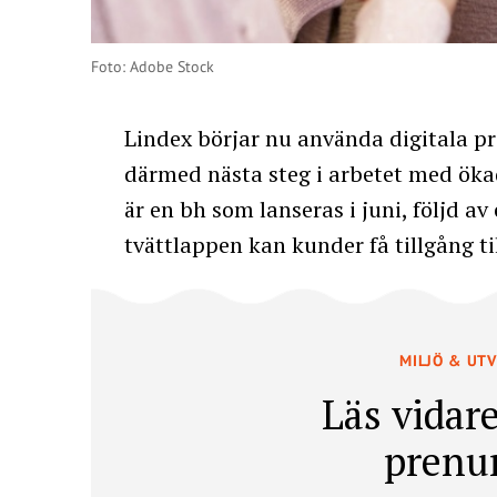
Foto: Adobe Stock
Lindex börjar nu använda digitala p
därmed nästa steg i arbetet med ökad
är en bh som lanseras i juni, följd av
tvättlappen kan kunder få tillgång t
MILJÖ & UT
Läs vidare
prenu