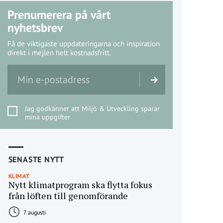
Prenumerera på vårt
nyhetsbrev
Få de viktigaste uppdateringarna och inspiration
direkt i mejlen helt kostnadsfritt.
Jag godkänner att Miljö & Utveckling sparar
mina uppgifter
SENASTE NYTT
KLIMAT
Nytt klimatprogram ska flytta fokus
från löften till genomförande
7 augusti