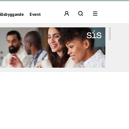
ällsbyggande
Event