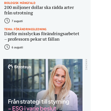
BIOLOGISK MÅNGFALD
200 miljoner dollar ska rädda arter
från utrotning
7 augusti
TEMA: FÖRÄNDRINGSLEDNING
Därför misslyckas förändringsarbetet
– professorn pekar ut fällan
6 augusti