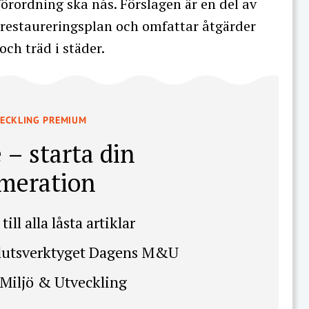
örordning ska nås. Förslagen är en del av
 restaureringsplan och omfattar åtgärder
och träd i städer.
VECKLING PREMIUM
 – starta din
meration
till alla låsta artiklar
slutsverktyget Dagens M&U
Miljö & Utveckling