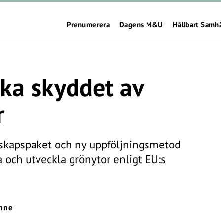
Prenumerera
Dagens M&U
Hållbart Samh
rka skyddet av
r
nskapspaket och ny uppföljningsmetod
 och utveckla grönytor enligt EU:s
hne