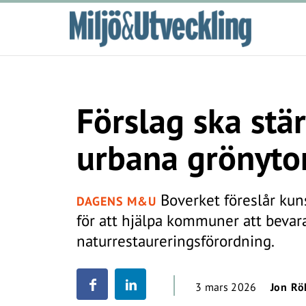
Förslag ska stä
urbana grönyto
Boverket föreslår ku
DAGENS M&U
för att hjälpa kommuner att bevara
naturrestaureringsförordning.
3 mars 2026
Jon Rö