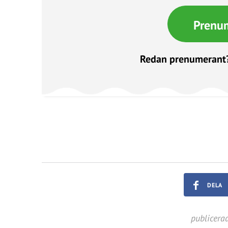
Prenu
Redan prenumerant
DELA
publicera