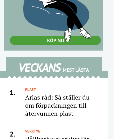
VECKANS
MEST LÄSTA
PLAST
1.
Arlas råd: Så ställer du
om förpackningen till
återvunnen plast
VERKTYG
2.
Hållbarhetsverktyg för