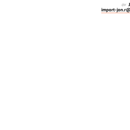
av
J
import-jon.r@