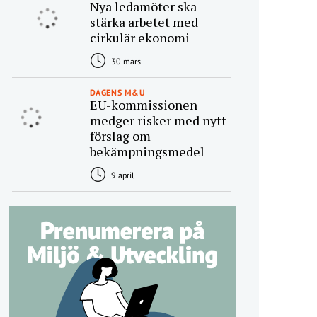
Nya ledamöter ska
stärka arbetet med
cirkulär ekonomi
30 mars
DAGENS M&U
EU-kommissionen
medger risker med nytt
förslag om
bekämpningsmedel
9 april