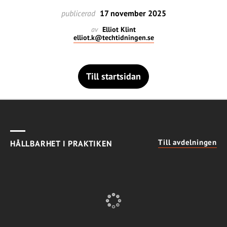
publicerad
17 november 2025
av
Elliot Klint
elliot.k@techtidningen.se
Till startsidan
Till avdelningen
HÅLLBARHET I PRAKTIKEN