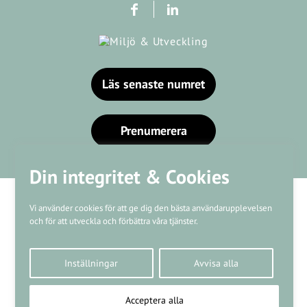
Läs senaste numret
Prenumerera
Din integritet & Cookies
Vi använder cookies för att ge dig den bästa användarupplevelsen
och för att utveckla och förbättra våra tjänster.
Våra varumärken
Inställningar
Avvisa alla
Kundtjänst
❤
Made with
by
WonderFour
Acceptera alla