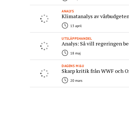
ANALYS
Klimatanalys av vårbudgeten
13 april
UTSLÄPPSHANDEL
Analys: Så vill regeringen b
18 maj
DAGENS M&U
Skarp kritik från WWF och O
20 mars