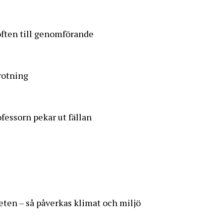
löften till genomförande
trotning
fessorn pekar ut fällan
eten – så påverkas klimat och miljö