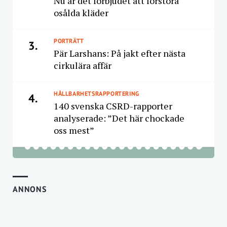
Nu är det förbjudet att förstöra
osålda kläder
PORTRÄTT
3.
Pär Larshans: På jakt efter nästa
cirkulära affär
HÅLLBARHETSRAPPORTERING
4.
140 svenska CSRD-rapporter
analyserade: ”Det här chockade
oss mest”
ANNONS