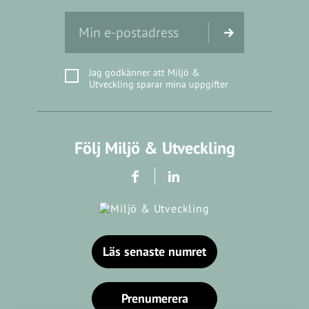
Jag godkänner att Miljö &
Utveckling sparar mina uppgifter
Följ Miljö & Utveckling
Läs senaste numret
Prenumerera