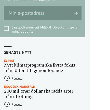
Jag godkänner att Miljö & Utveckling sparar
mina uppgifter
SENASTE NYTT
KLIMAT
Nytt klimatprogram ska flytta fokus
från löften till genomförande
7 augusti
BIOLOGISK MÅNGFALD
200 miljoner dollar ska rädda arter
från utrotning
7 augusti