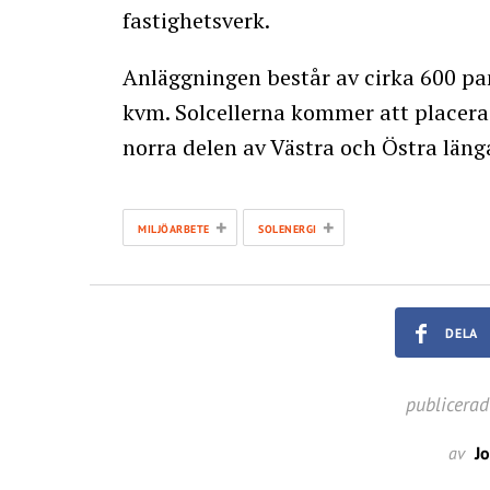
fastighetsverk.
Anläggningen består av cirka 600 pan
kvm. Solcellerna kommer att placera
norra delen av Västra och Östra läng
+
+
MILJÖARBETE
SOLENERGI
DELA
publicerad
av
J