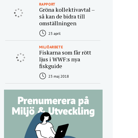
RAPPORT
Gröna kollektivavtal –
så kan de bidra till
omställningen
23 april
MILJÖARBETE
Fiskarna som får rött
ljus i WWF:s nya
fiskguide
23 maj 2018