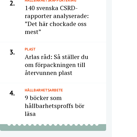
HÅLLBARHETSRAPPORTERING
2.
140 svenska CSRD-
rapporter analyserade:
”Det här chockade oss
mest”
PLAST
3.
Arlas råd: Så ställer du
om förpackningen till
återvunnen plast
HÅLLBARHETSARBETE
4.
9 böcker som
hållbarhetsproffs bör
läsa