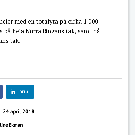
eler med en totalyta på cirka 1 000
s på hela Norra längans tak, samt på
ans tak.
DELA
24 april 2018
oline Ekman