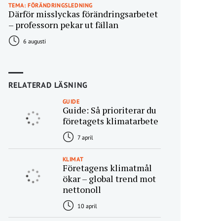
TEMA: FÖRÄNDRINGSLEDNING
Därför misslyckas förändringsarbetet
– professorn pekar ut fällan
6 augusti
RELATERAD LÄSNING
GUIDE
Guide: Så prioriterar du
företagets klimatarbete
7 april
KLIMAT
Företagens klimatmål
ökar – global trend mot
nettonoll
10 april