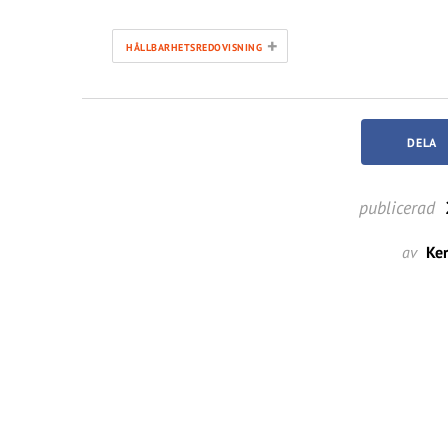
+
HÅLLBARHETSREDOVISNING
DELA
publicerad
av
Ker