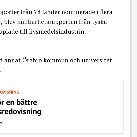
orter från 78 länder nominerade i flera
er, blev hållbarhetsrapporten från tyska
plade till livsmedelsindustrin.
and annat Örebro kommun och universitet
.
OVISNING
ör en bättre
sredovisning
20