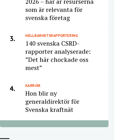
2026 – här är resurserna
som är relevanta för
svenska företag
HÅLLBARHETSRAPPORTERING
3.
140 svenska CSRD-
rapporter analyserade:
”Det här chockade oss
mest”
KARRIÄR
4.
Hon blir ny
generaldirektör för
Svenska kraftnät