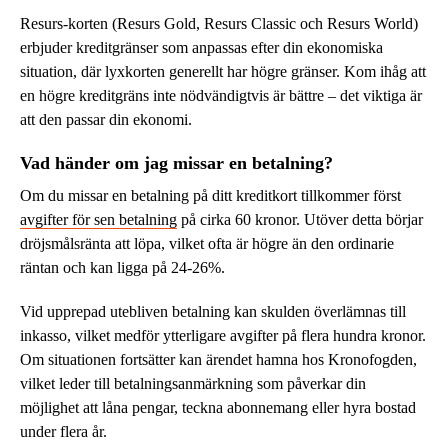
Resurs-korten (Resurs Gold, Resurs Classic och Resurs World)
erbjuder kreditgränser som anpassas efter din ekonomiska
situation, där lyxkorten generellt har högre gränser. Kom ihåg att
en högre kreditgräns inte nödvändigtvis är bättre – det viktiga är
att den passar din ekonomi.
Vad händer om jag missar en betalning?
Om du missar en betalning på ditt kreditkort tillkommer först
avgifter för sen betalning
på cirka 60 kronor. Utöver detta börjar
dröjsmålsränta att löpa, vilket ofta är högre än den ordinarie
räntan och kan ligga på 24-26%.
Vid upprepad utebliven betalning kan skulden överlämnas till
inkasso, vilket medför ytterligare avgifter på flera hundra kronor.
Om situationen fortsätter kan ärendet hamna hos Kronofogden,
vilket leder till betalningsanmärkning som påverkar din
möjlighet att låna pengar, teckna abonnemang eller hyra bostad
under flera år.