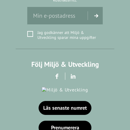
Jag godkänner att Miljö &
Utveckling sparar mina uppgifter
Följ Miljö & Utveckling
Läs senaste numret
Prenumerera