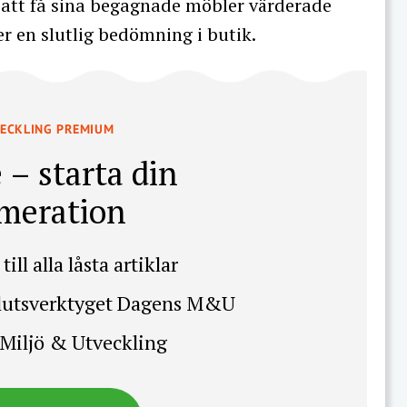
att få sina begagnade möbler värderade
r en slutlig bedömning i butik.
VECKLING PREMIUM
 – starta din
meration
till alla låsta artiklar
slutsverktyget Dagens M&U
Miljö & Utveckling