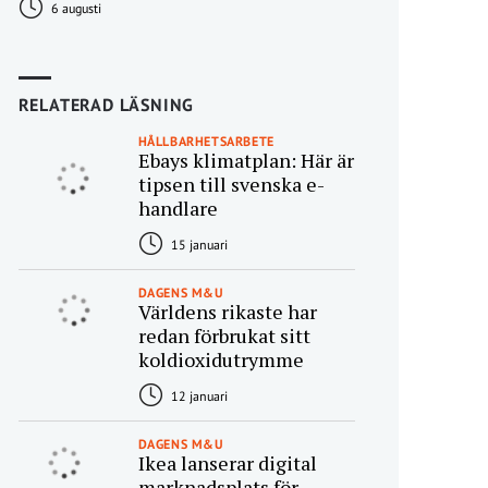
6 augusti
RELATERAD LÄSNING
HÅLLBARHETSARBETE
Ebays klimatplan: Här är
tipsen till svenska e-
handlare
15 januari
DAGENS M&U
Världens rikaste har
redan förbrukat sitt
koldioxidutrymme
12 januari
DAGENS M&U
Ikea lanserar digital
marknadsplats för