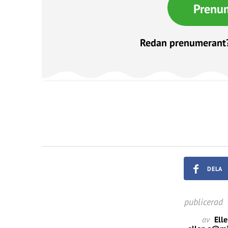
Prenu
Redan prenumerant
DELA
publicerad
av
Ell