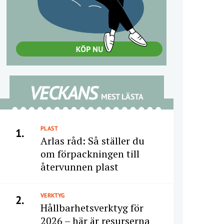
VECKANS
MEST LÄSTA
PLAST
1.
Arlas råd: Så ställer du
om förpackningen till
återvunnen plast
VERKTYG
2.
Hållbarhetsverktyg för
2026 – här är resurserna