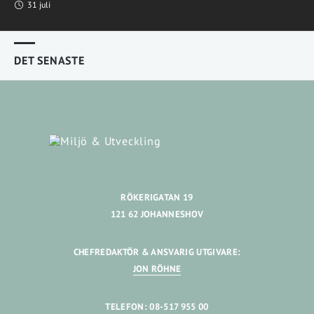
31 juli
DET SENASTE
RÖKERIGATAN 19
121 62 JOHANNESHOV
CHEFREDAKTÖR & ANSVARIG UTGIVARE:
JON RÖHNE
TELEFON: 08-517 955 00