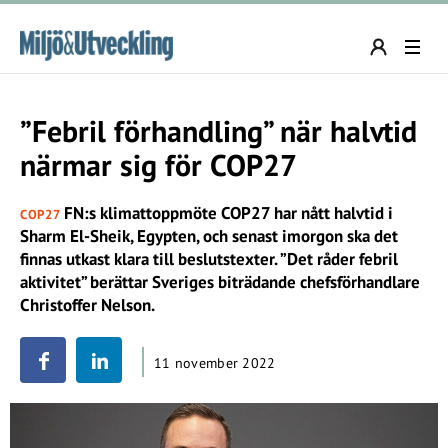
”Febril förhandling” när halvtid
närmar sig för COP27
FN:s klimattoppmöte COP27 har nått halvtid i
COP27
Sharm El-Sheik, Egypten, och senast imorgon ska det
finnas utkast klara till beslutstexter. ”Det råder febril
aktivitet” berättar Sveriges biträdande chefsförhandlare
Christoffer Nelson.
11 november 2022