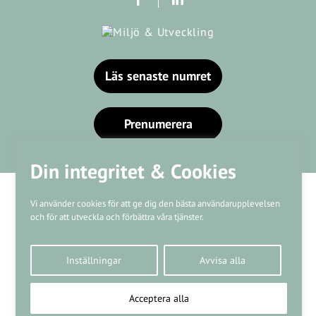
Läs senaste numret
Prenumerera
Din integritet & Cookies
Vi använder cookies för att ge dig den bästa användarupplevelsen
och för att utveckla och förbättra våra tjänster.
Våra varumärken
Inställningar
Avvisa alla
Kundtjänst
❤
Made with
by
WonderFour
Acceptera alla