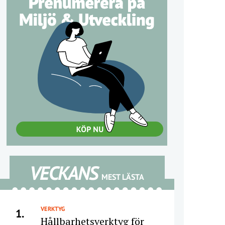
VECKANS
MEST LÄSTA
VERKTYG
1.
Hållbarhetsverktyg för