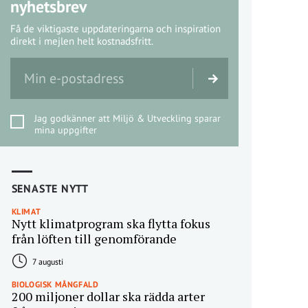
nyhetsbrev
Få de viktigaste uppdateringarna och inspiration
direkt i mejlen helt kostnadsfritt.
Jag godkänner att Miljö & Utveckling sparar
mina uppgifter
SENASTE NYTT
KLIMAT
Nytt klimatprogram ska flytta fokus
från löften till genomförande
7 augusti
BIOLOGISK MÅNGFALD
200 miljoner dollar ska rädda arter