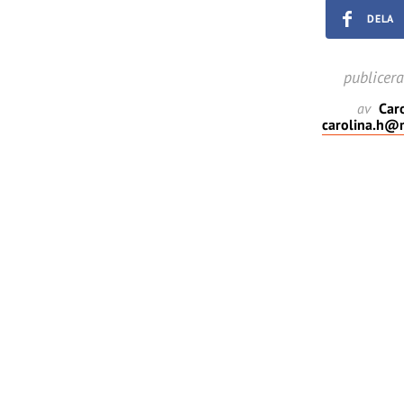
DELA
publicer
av
Caro
carolina.h@m