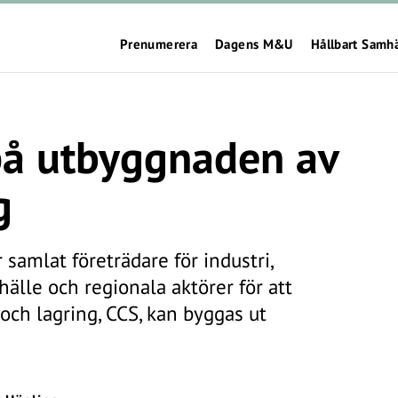
Prenumerera
Dagens M&U
Hållbart Samh
på utbyggnaden av
g
amlat företrädare för industri,
mhälle och regionala aktörer för att
 och lagring, CCS, kan byggas ut