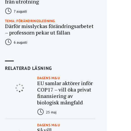
från utrotning
7 augusti
TEMA: FÖRÄNDRINGSLEDNING
Därför misslyckas förändringsarbetet
– professorn pekar ut fällan
6 augusti
RELATERAD LÄSNING
DAGENS M&U
EU samlar aktörer inför
COP17 – vill öka privat
finansiering av
biologisk mångfald
25 maj
DAGENS M&U
Så vill