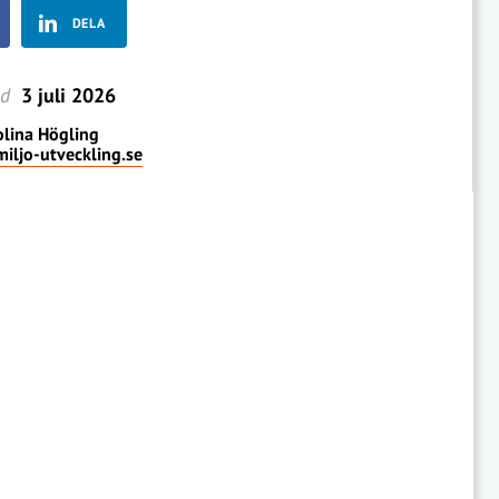
DELA
ad
3 juli 2026
lina Högling
iljo-utveckling.se