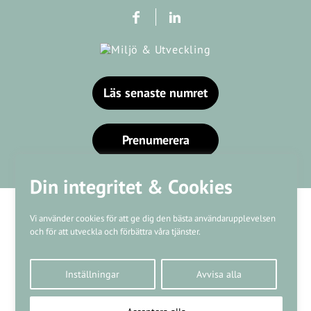
Läs senaste numret
Prenumerera
Din integritet & Cookies
Vi använder cookies för att ge dig den bästa användarupplevelsen
och för att utveckla och förbättra våra tjänster.
Våra varumärken
Inställningar
Avvisa alla
Kundtjänst
❤
Made with
by
WonderFour