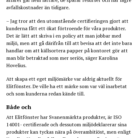
affärer går hem lättare, de sparar resurser och har lägre
avfallskostnader än tidigare.
– Jag tror att den utomstående certifieringen gjort att
kunderna fått ett ökat förtroende för våra produkter.
Det är lätt att skriva i en policy att man jobbar med
miljö, men att gå därifrån till att bevisa att det inte bara
handlar om att källsortera papper på kontoret gör att
man blir betraktad som mer seriös, säger Karolina
Hovelius.
Att skapa ett eget miljömärke var aldrig aktuellt för
Elitfönster. De ville ha ett märke som var väl inarbetat
och som kunderna redan kände till.
Både och
Att Elitfönster har Svanenmärkta produkter, är ISO
14001- certifierade och dessutom miljödeklarerar sina
produkter kan tyckas nära på överambitiöst, men enligt