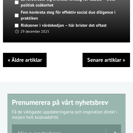
politisk osäkerhet
Fem konkreta steg för effektiv social due diligence i
praktiken
Riskzoner i värdekedjan – här brister det oftast
29 december 2025
«
Äldre artiklar
Senare artiklar
»
Prenumerera på vårt nyhetsbrev
Få de viktigaste uppdateringarna och inspiration direkt i
mejlen helt kostnadsfritt.