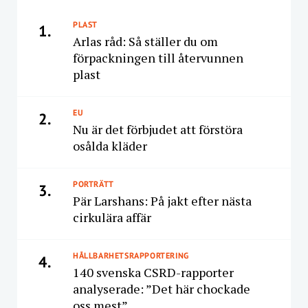
PLAST
1.
Arlas råd: Så ställer du om
förpackningen till återvunnen
plast
EU
2.
Nu är det förbjudet att förstöra
osålda kläder
PORTRÄTT
3.
Pär Larshans: På jakt efter nästa
cirkulära affär
HÅLLBARHETSRAPPORTERING
4.
140 svenska CSRD-rapporter
analyserade: ”Det här chockade
oss mest”