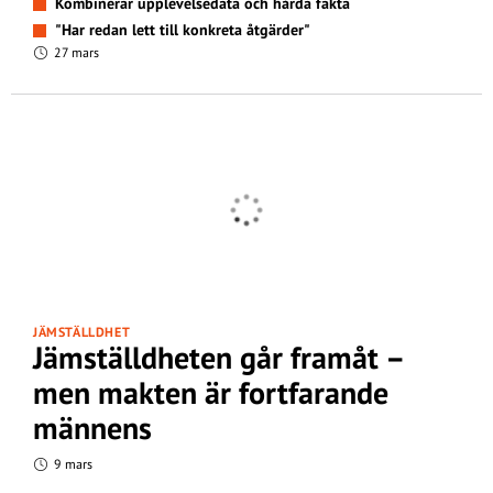
Kombinerar upplevelsedata och hårda fakta
"Har redan lett till konkreta åtgärder"
27 mars
JÄMSTÄLLDHET
Jämställdheten går framåt –
men makten är fortfarande
männens
9 mars