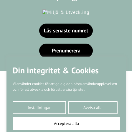
Läs senaste numret
Prenumerera
Din integritet & Cookies
Vi använder cookies för att ge dig den bästa användarupplevelsen
och för att utveckla och förbättra våra tjänster.
Våra varumärken
Inställningar
Avvisa alla
Kundtjänst
❤
Made with
by
WonderFour
Acceptera alla