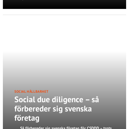
SOCIAL HÅLLBARHET
Social due diligence – så
förbereder sig svenska
företag
Så förbereder sig svenska företag för CSDDD – trots