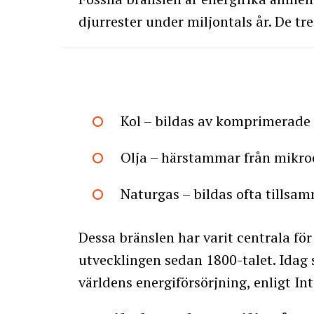
djurrester under miljontals år. De tr
Kol – bildas av komprimerade 
Olja – härstammar från mikro
Naturgas – bildas ofta tillsa
Dessa bränslen har varit centrala fö
utvecklingen sedan 1800-talet. Idag s
världens energiförsörjning, enligt In