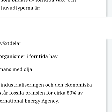
e huvudtyperna är:
växtdelar
organismer i forntida hav
mmans med olja
r industrialiseringen och den ekonomiska
tår fossila bränslen för cirka 80% av
ternational Energy Agency.