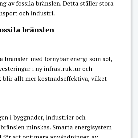
g av fossila bränslen. Detta ställer stora
nsport och industri.
fossila bränslen
ila bränslen med
förnybar energi
som sol,
vesteringar i ny infrastruktur och
 blir allt mer kostnadseffektiva, vilket
n i byggnader, industrier och
a bränslen minskas. Smarta energisystem
oll för att optimera användningen av