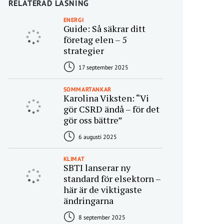
RELATERAD LÄSNING
ENERGI
Guide: Så säkrar ditt
företag elen – 5
strategier
17 september 2025
SOMMARTANKAR
Karolina Viksten: “Vi
gör CSRD ändå – för det
gör oss bättre”
6 augusti 2025
KLIMAT
SBTI lanserar ny
standard för elsektorn –
här är de viktigaste
ändringarna
8 september 2025