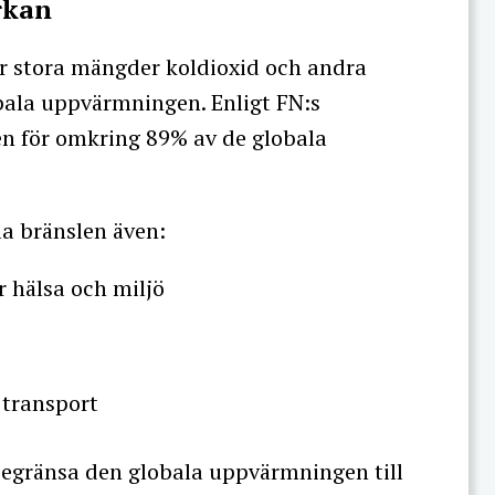
rkan
ör stora mängder koldioxid och andra
obala uppvärmningen. Enligt FN:s
en för omkring 89% av de globala
la bränslen även:
 hälsa och miljö
 transport
 begränsa den globala uppvärmningen till