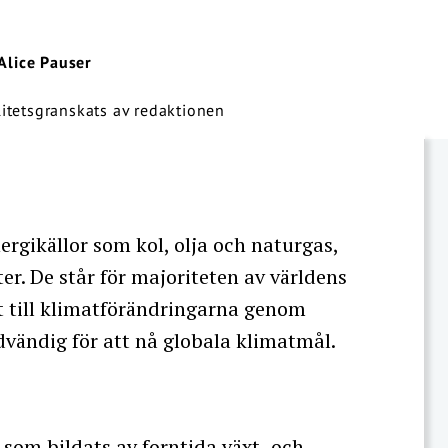
Alice Pauser
alitetsgranskats av redaktionen
ergikällor som kol, olja och naturgas,
ter. De står för majoriteten av världens
t till klimatförändringarna genom
dvändig för att nå globala klimatmål.
 som bildats av forntida växt- och