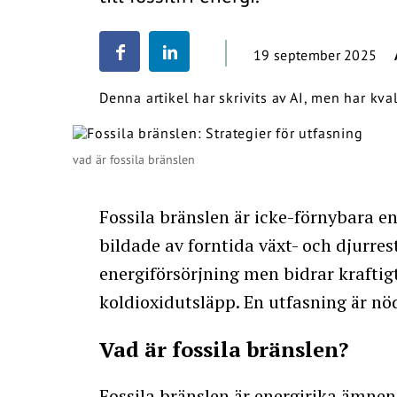
19 september 2025
Denna artikel har skrivits av AI, men har kv
vad är fossila bränslen
Fossila bränslen är icke-förnybara en
bildade av forntida växt- och djurres
energiförsörjning men bidrar kraftig
koldioxidutsläpp. En utfasning är nö
Vad är fossila bränslen?
Fossila bränslen är energirika ämnen