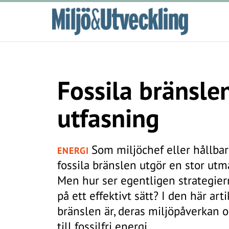
Fossila bränslen
utfasning
Som miljöchef eller hållbar
ENERGI
fossila bränslen utgör en stor utma
Men hur ser egentligen strategiern
på ett effektivt sätt? I den här art
bränslen är, deras miljöpåverkan 
till fossilfri energi.