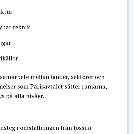
uktur
nybar teknik
ingar
ikällor
 samarbete mellan länder, sektorer och
melser som Parisavtalet sätter ramarna,
 på alla nivåer.
steg i omställningen från fossila