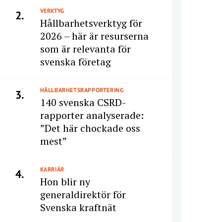
VERKTYG
2.
Hållbarhetsverktyg för
2026 – här är resurserna
som är relevanta för
svenska företag
HÅLLBARHETSRAPPORTERING
3.
140 svenska CSRD-
rapporter analyserade:
”Det här chockade oss
mest”
KARRIÄR
4.
Hon blir ny
generaldirektör för
Svenska kraftnät