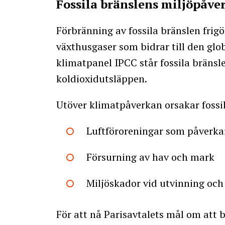
Fossila bränslens miljöpåve
Förbränning av fossila bränslen frig
växthusgaser som bidrar till den gl
klimatpanel IPCC står fossila bränsl
koldioxidutsläppen.
Utöver klimatpåverkan orsakar fossi
Luftföroreningar som påverkar
Försurning av hav och mark
Miljöskador vid utvinning och
För att nå Parisavtalets mål om att