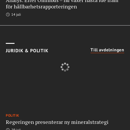
Analys: Efter Omnibus – nu växer nästa idé fram
för hållbarhetsrapporteringen
14 juli
Till avdelningen
JURIDIK & POLITIK
POLITIK
Regeringen presenterar ny mineralstrategi
29 juli