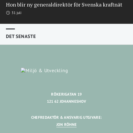
Hon blir ny generaldirektör för Svenska kraftnät
31 juli
DET SENASTE
RÖKERIGATAN 19
121 62 JOHANNESHOV
CHEFREDAKTÖR & ANSVARIG UTGIVARE:
JON RÖHNE