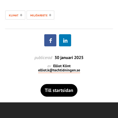
+
+
KLIMAT
MILJÖARBETE
publicerad
30 januari 2025
av
Elliot Klint
elliot.k@techtidningen.se
Till startsidan