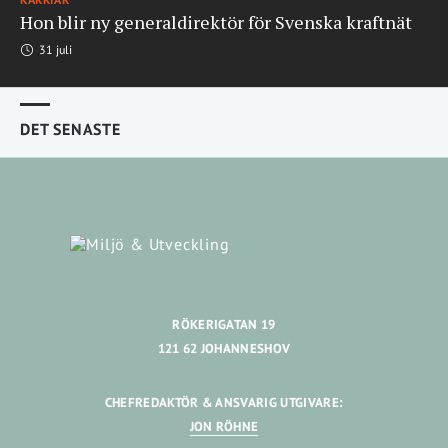
Hon blir ny generaldirektör för Svenska kraftnät
31 juli
DET SENASTE
RÖKERIGATAN 19
121 62 JOHANNESHOV
CHEFREDAKTÖR & ANSVARIG UTGIVARE:
JON RÖHNE