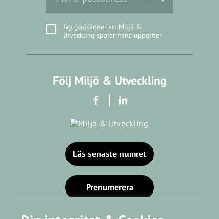
Jag godkänner att Miljö &
Utveckling sparar mina uppgifter
Följ Miljö & Utveckling
Läs senaste numret
Prenumerera