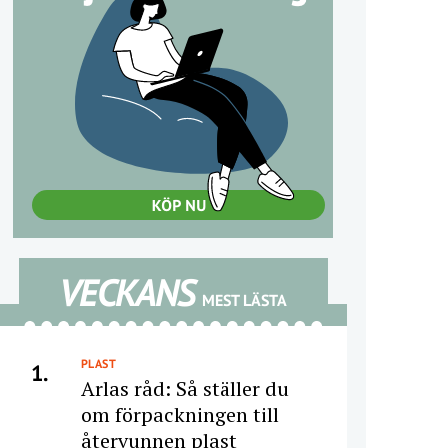
VECKANS
MEST LÄSTA
PLAST
1.
Arlas råd: Så ställer du
om förpackningen till
återvunnen plast