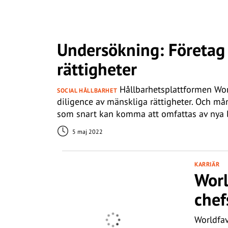
Undersökning: Företag
rättigheter
Hållbarhetsplattformen Wor
SOCIAL HÅLLBARHET
diligence av mänskliga rättigheter. Och må
som snart kan komma att omfattas av nya l
5 maj 2022
KARRIÄR
Worl
chef
Worldfav