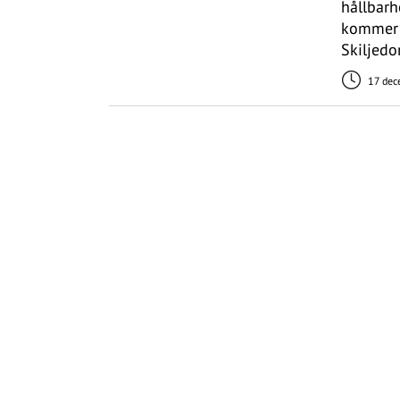
hållbarh
kommer 
Skiljedo
17 dec