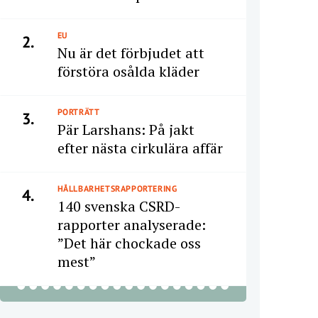
EU
2.
Nu är det förbjudet att
förstöra osålda kläder
PORTRÄTT
3.
Pär Larshans: På jakt
efter nästa cirkulära affär
HÅLLBARHETSRAPPORTERING
4.
140 svenska CSRD-
rapporter analyserade:
”Det här chockade oss
mest”