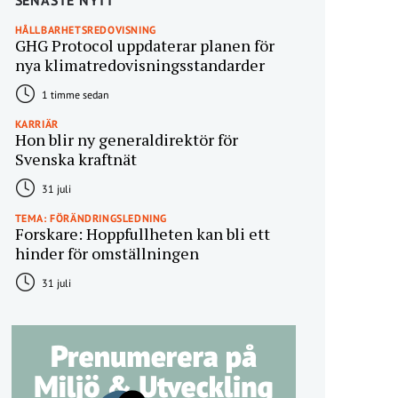
SENASTE NYTT
HÅLLBARHETSREDOVISNING
GHG Protocol uppdaterar planen för
nya klimatredovisningsstandarder
1 timme sedan
KARRIÄR
Hon blir ny generaldirektör för
Svenska kraftnät
31 juli
TEMA: FÖRÄNDRINGSLEDNING
Forskare: Hoppfullheten kan bli ett
hinder för omställningen
31 juli