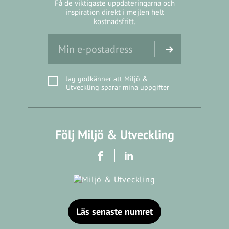
Få de viktigaste uppdateringarna och
inspiration direkt i mejlen helt
kostnadsfritt.
Jag godkänner att Miljö &
Utveckling sparar mina uppgifter
Följ Miljö & Utveckling
Läs senaste numret