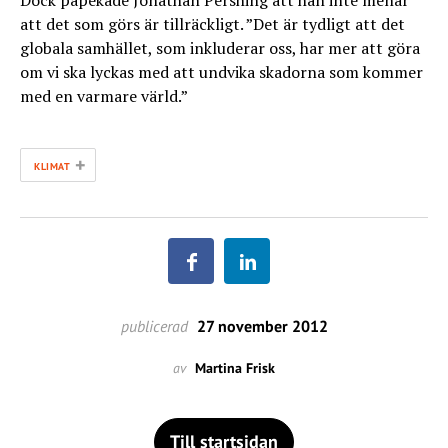
Dock påpekade Jonathan Pershing att han inte menar
att det som görs är tillräckligt. ”Det är tydligt att det
globala samhället, som inkluderar oss, har mer att göra
om vi ska lyckas med att undvika skadorna som kommer
med en varmare värld.”
+
KLIMAT
publicerad
27 november 2012
av
Martina Frisk
Till startsidan