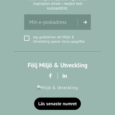
inspiration direkt i mejlen helt
kostnadsfritt.
Jag godkänner att Miljö &
Utveckling sparar mina uppgifter
Följ Miljö & Utveckling
Läs senaste numret