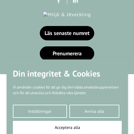
Läs senaste numret
Prenumerera
Din integritet & Cookies
Vi använder cookies för att ge dig den bästa användarupplevelsen
och för att utveckla och förbättra våra tjänster.
Våra varumärken
Inställningar
Avvisa alla
Kundtjänst
❤
Made with
by
WonderFour
Acceptera alla