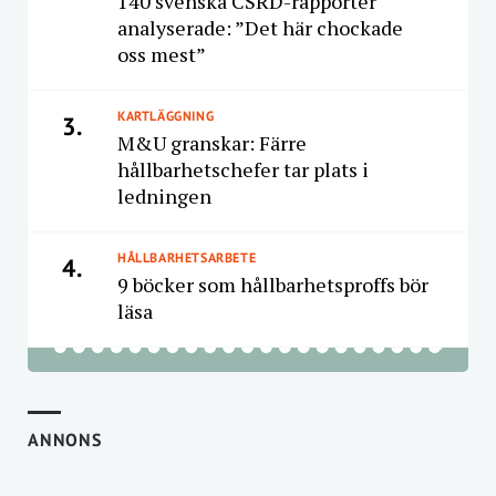
140 svenska CSRD-rapporter
analyserade: ”Det här chockade
oss mest”
KARTLÄGGNING
3.
M&U granskar: Färre
hållbarhetschefer tar plats i
ledningen
HÅLLBARHETSARBETE
4.
9 böcker som hållbarhetsproffs bör
läsa
ANNONS