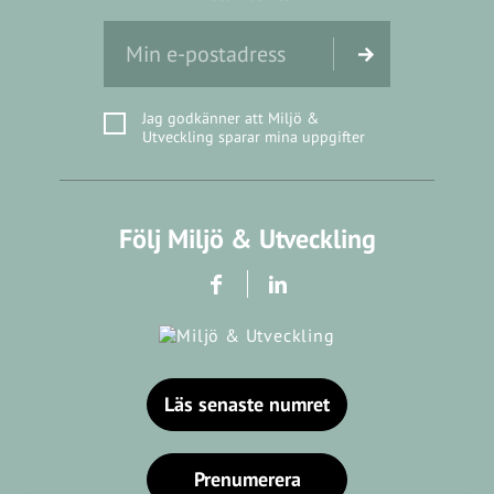
Jag godkänner att Miljö &
Utveckling sparar mina uppgifter
Följ Miljö & Utveckling
Läs senaste numret
Prenumerera