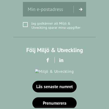
Jag godkänner att Miljö &
Utveckling sparar mina uppgifter
Följ Miljö & Utveckling
Läs senaste numret
Prenumerera