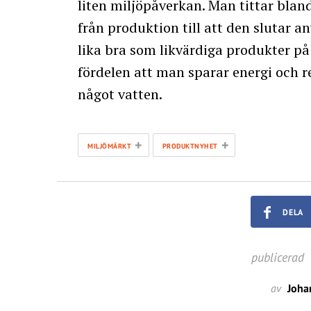
liten miljöpåverkan. Man tittar bla
från produktion till att den slutar
lika bra som likvärdiga produkter på
fördelen att man sparar energi och r
något vatten.
+
+
MILJÖMÄRKT
PRODUKTNYHET
DELA
publicerad
av
Joha