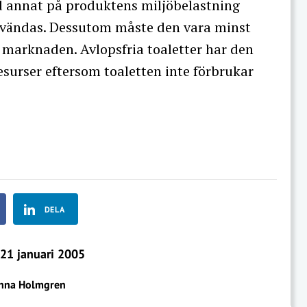
nd annat på produktens miljöbelastning
 användas. Dessutom måste den vara minst
 marknaden. Avlopsfria toaletter har den
esurser eftersom toaletten inte förbrukar
DELA
21 januari 2005
nna Holmgren