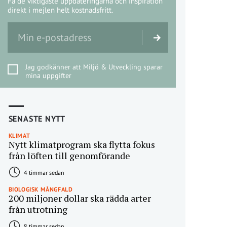
Få de viktigaste uppdateringarna och inspiration
direkt i mejlen helt kostnadsfritt.
Jag godkänner att Miljö & Utveckling sparar
mina uppgifter
SENASTE NYTT
KLIMAT
Nytt klimatprogram ska flytta fokus
från löften till genomförande
4 timmar sedan
BIOLOGISK MÅNGFALD
200 miljoner dollar ska rädda arter
från utrotning
8 timmar sedan