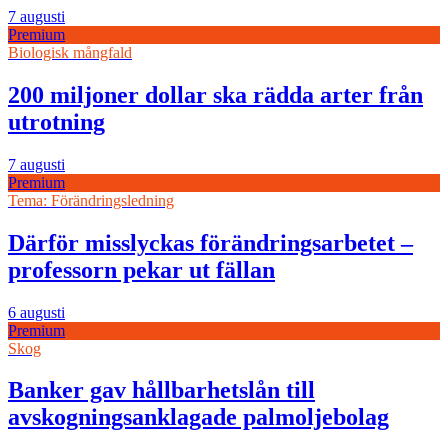
7 augusti
Premium
Biologisk mångfald
200 miljoner dollar ska rädda arter från
utrotning
7 augusti
Premium
Tema: Förändringsledning
Därför misslyckas förändringsarbetet –
professorn pekar ut fällan
6 augusti
Premium
Skog
Banker gav hållbarhetslån till
avskogningsanklagade palmoljebolag