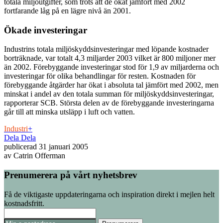
totala miljöutgifter, som trots att de ökat jämfört med 2002
fortfarande låg på en lägre nivå än 2001.
Ökade investeringar
Industrins totala miljöskyddsinvesteringar med löpande kostnader
borträknade, var totalt 4,3 miljarder 2003 vilket är 800 miljoner mer
än 2002. Förebyggande investeringar stod för 1,9 av miljarderna och
investeringar för olika behandlingar för resten. Kostnaden för
förebyggande åtgärder har ökat i absoluta tal jämfört med 2002, men
minskat i andel av den totala summan för miljöskyddsinvesteringar,
rapporterar SCB. Största delen av de förebyggande investeringarna
går till att minska utsläpp i luft och vatten.
Industri
+
Dela
Dela
publicerad
31 januari 2005
av
Catrin Offerman
Prenumerera på vårt nyhetsbrev
Få de viktigaste uppdateringarna och inspiration direkt i mejlen helt
kostnadsfritt.