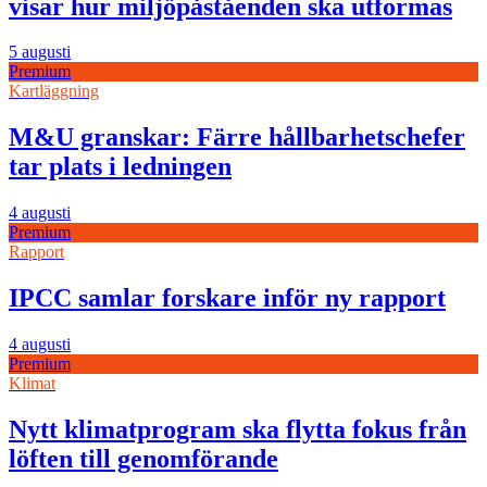
visar hur miljöpåståenden ska utformas
5 augusti
Premium
Kartläggning
M&U granskar: Färre hållbarhetschefer
tar plats i ledningen
4 augusti
Premium
Rapport
IPCC samlar forskare inför ny rapport
4 augusti
Premium
Klimat
Nytt klimatprogram ska flytta fokus från
löften till genomförande