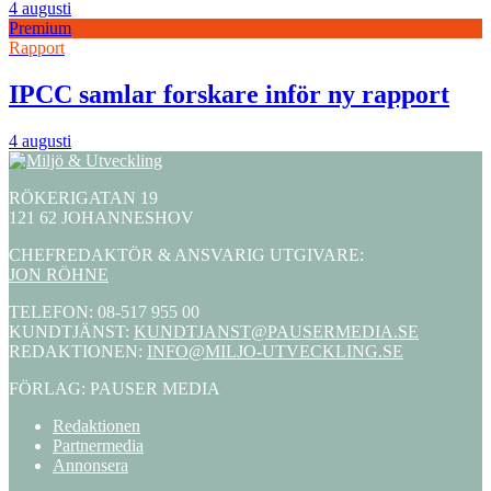
4 augusti
Premium
Rapport
IPCC samlar forskare inför ny rapport
4 augusti
RÖKERIGATAN 19
121 62 JOHANNESHOV
CHEFREDAKTÖR & ANSVARIG UTGIVARE:
JON RÖHNE
TELEFON: 08-517 955 00
KUNDTJÄNST:
KUNDTJANST@PAUSERMEDIA.SE
REDAKTIONEN:
INFO@MILJO-UTVECKLING.SE
FÖRLAG: PAUSER MEDIA
Redaktionen
Partnermedia
Annonsera