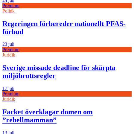
24 juli
Premium
Politik
Regeringen förbereder nationellt PFAS-
förbud
23 juli
Premium
Juridik
Sverige missade deadline för skärpta
miljöbrottsregler
17 juli
Premium
Juridik
Facket överklagar domen om
”rebellmamman”
13 juli