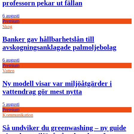
professorn pekar ut fällan
6 augusti
Premium
Skog
Banker gav hållbarhetslån till
avskogningsanklagade palmoljebolag
6 augusti
Premium
Vatten
Ny modell visar var miljöåtgärder i
vattendrag gör mest nytta
5 augusti
Premium
Kommunikation
Så undviker du greenwashing – ny guide