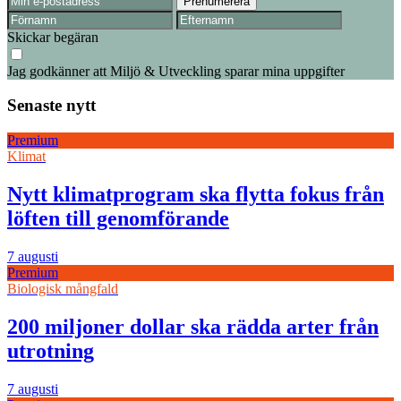
Skickar begäran
Jag godkänner att Miljö & Utveckling sparar mina uppgifter
Senaste nytt
Premium
Klimat
Nytt klimatprogram ska flytta fokus från
löften till genomförande
7 augusti
Premium
Biologisk mångfald
200 miljoner dollar ska rädda arter från
utrotning
7 augusti