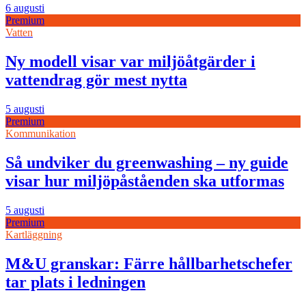
6 augusti
Premium
Vatten
Ny modell visar var miljöåtgärder i
vattendrag gör mest nytta
5 augusti
Premium
Kommunikation
Så undviker du greenwashing – ny guide
visar hur miljöpåståenden ska utformas
5 augusti
Premium
Kartläggning
M&U granskar: Färre hållbarhetschefer
tar plats i ledningen