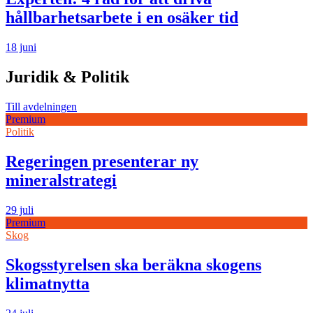
hållbarhetsarbete i en osäker tid
18 juni
Juridik & Politik
Till avdelningen
Premium
Politik
Regeringen presenterar ny
mineralstrategi
29 juli
Premium
Skog
Skogsstyrelsen ska beräkna skogens
klimatnytta