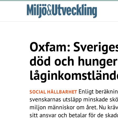
Oxfam: Sveriges
död och hunger
låginkomstländ
Enligt beräkni
SOCIAL HÅLLBARHET
svenskarnas utsläpp minskade skö
miljon människor om året. Nu kräv
sitt ansvar och betalar för de ska