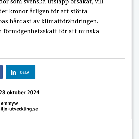
or som svenska utsläpp orsakat, vill
er kronor årligen för att stötta
bas hårdast av klimatförändringen.
n förmögenhetsskatt för att minska
DELA
28 oktober 2024
emmyw
jo-utveckling.se