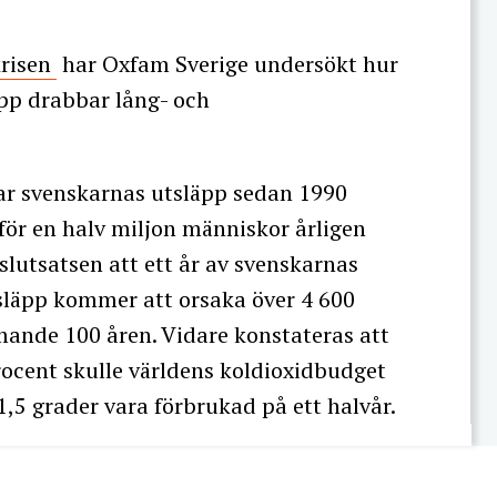
krisen
har Oxfam Sverige undersökt hur
pp drabbar lång- och
ar svenskarnas utsläpp sedan 1990
ör en halv miljon människor årligen
slutsatsen att ett år av svenskarnas
läpp kommer att orsaka över 4 600
mande 100 åren. Vidare konstateras att
rocent skulle världens koldioxidbudget
1,5 grader vara förbrukad på ett halvår.