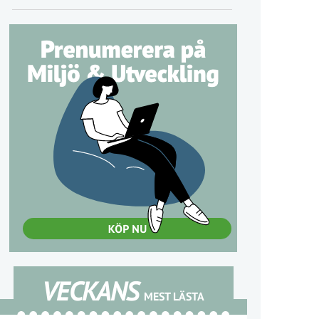
VECKANS
MEST LÄSTA