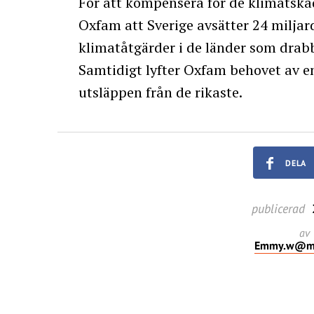
För att kompensera för de klimatskad
Oxfam att Sverige avsätter 24 miljard
klimatåtgärder i de länder som drab
Samtidigt lyfter Oxfam behovet av e
utsläppen från de rikaste.
DELA
publicerad
av
Emmy.w@mil