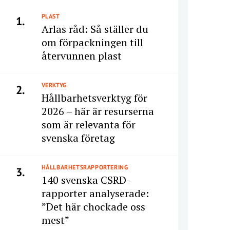
PLAST
1.
Arlas råd: Så ställer du
om förpackningen till
återvunnen plast
VERKTYG
2.
Hållbarhetsverktyg för
2026 – här är resurserna
som är relevanta för
svenska företag
HÅLLBARHETSRAPPORTERING
3.
140 svenska CSRD-
rapporter analyserade:
”Det här chockade oss
mest”