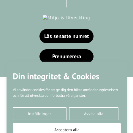
Läs senaste numret
Prenumerera
Din integritet & Cookies
Vi använder cookies för att ge dig den bästa användarupplevelsen
och för att utveckla och förbättra våra tjänster.
Våra varumärken
Inställningar
Avvisa alla
Kundtjänst
❤
Made with
by
WonderFour
Acceptera alla