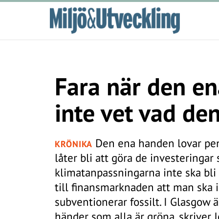
Fara när den e
inte vet vad de
Den ena handen lovar peng
KRÖNIKA
låter bli att göra de investeringar
klimatanpassningarna inte ska bli
till finansmarknaden att man ska 
subventionerar fossilt. I Glasgow ä
händer som alla är gröna, skriver 