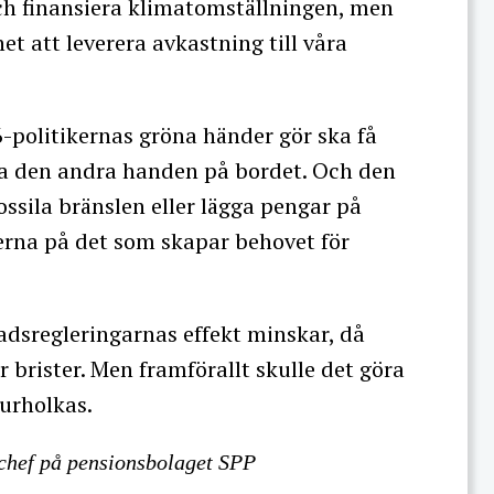
och finansiera klimatomställningen, men
t att leverera avkastning till våra
6-politikernas gröna händer gör ska få
ga den andra handen på bordet. Och den
fossila bränslen eller lägga pengar på
erna på det som skapar behovet för
adsregleringarnas effekt minskar, då
r brister. Men framförallt skulle det göra
urholkas.
chef på pensionsbolaget SPP