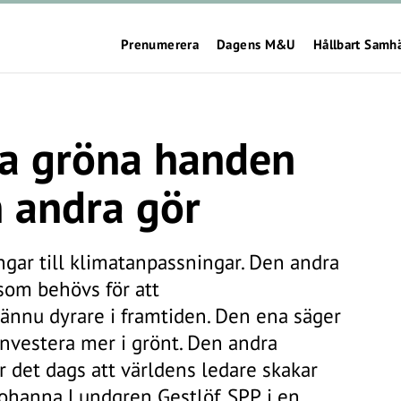
Prenumerera
Dagens M&U
Hållbart Samh
na gröna handen
n andra gör
ar till klimatanpassningar. Den andra
 som behövs för att
 ännu dyrare i framtiden. Den ena säger
investera mer i grönt. Den andra
r det dags att världens ledare skakar
Johanna Lundgren Gestlöf, SPP, i en