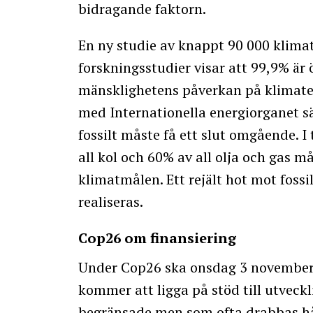
bidragande faktorn.
En ny studie av knappt 90 000 klima
forskningsstudier visar att 99,9% är
mänsklighetens påverkan på klimatet
med Internationella energiorganet sä
fossilt måste få ett slut omgående. I
all kol och 60% av all olja och gas må
klimatmålen. Ett rejält hot mot foss
realiseras.
Cop26 om finansiering
Under Cop26 ska onsdag 3 november h
kommer att ligga på stöd till utveckl
begränsade men som ofta drabbas hå