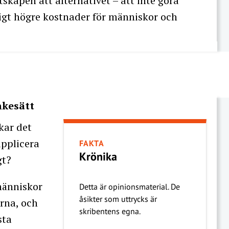
skapen att alternativet – att inte göra
dligt högre kostnader för människor och
nkesätt
kar det
applicera
FAKTA
Krönika
gt?
människor
Detta är opinionsmaterial. De
åsikter som uttrycks är
rna, och
skribentens egna.
sta