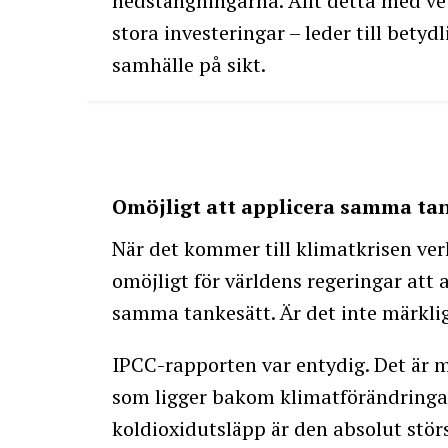
nedstängningarna. Allt detta med vet
stora investeringar – leder till bety
samhälle på sikt.
Omöjligt att applicera samma ta
När det kommer till klimatkrisen ver
omöjligt för världens regeringar att 
samma tankesätt. Är det inte märkli
IPCC-rapporten var entydig. Det är 
som ligger bakom klimatförändringa
koldioxidutsläpp är den absolut stör