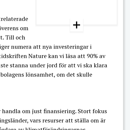
trelaterade
 överens om
. Till och
ger numera att nya investeringar i
 tidskriften Nature kan vi läsa att 90% av
ste stanna under jord för att vi ska klara
ilbolagens lönsamhet, om det skulle
andla om just finansiering. Stort fokus
ingsländer, vars resurser att ställa om är
rdare av klimatförändringarnas