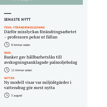
SENASTE NYTT
TEMA: FÖRÄNDRINGSLEDNING
Därför misslyckas förändringsarbetet
– professorn pekar ut fällan
8 timmar sedan
SKOG
Banker gav hållbarhetslån till
avskogningsanklagade palmoljebolag
12 timmar sedan
VATTEN
Ny modell visar var miljöåtgärder i
vattendrag gör mest nytta
5 augusti