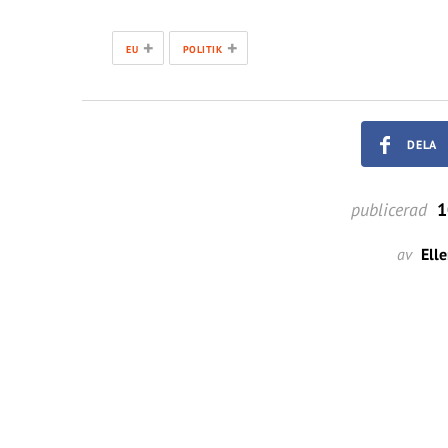
+
+
EU
POLITIK
DELA
publicerad
1
av
Ell