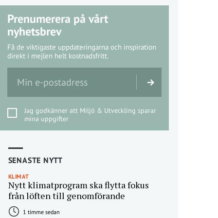
Prenumerera på vårt
nyhetsbrev
Få de viktigaste uppdateringarna och inspiration
direkt i mejlen helt kostnadsfritt.
Jag godkänner att Miljö & Utveckling sparar
mina uppgifter
SENASTE NYTT
KLIMAT
Nytt klimatprogram ska flytta fokus
från löften till genomförande
1 timme sedan