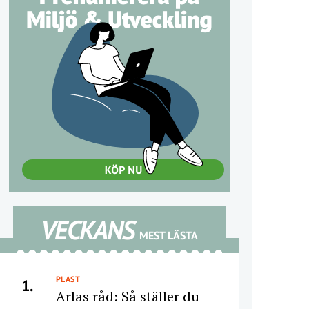
VECKANS
MEST LÄSTA
PLAST
1.
Arlas råd: Så ställer du