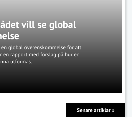
ådet vill se global
else
r en global överenskommelse för att
 en rapport med förslag på hur en
nna utformas.
Senare artiklar
»