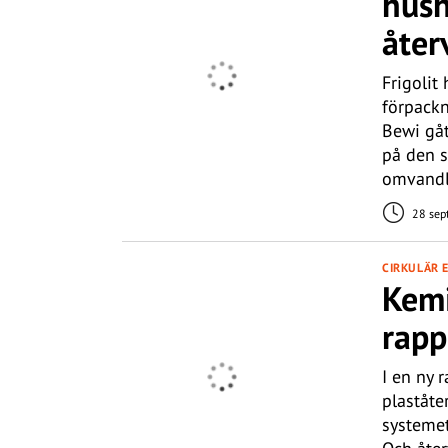
hush
åter
Frigolit 
förpack
Bewi gåt
på den s
omvandla
28 sep
CIRKULÄR 
Kemi
rapp
I en ny 
plaståte
systemet