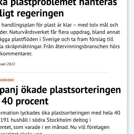
ka plastproblemet hanteras
ligt regeringen
 handlingsplan för plast är klar – med tolv mål och
der. Naturvårdsverket får flera uppdrag, bland annat
lägga plastflöden i Sverige och ta fram förslag till
la skräpmätningar. Från återvinningsbranschen hörs
a kommentarer.
ruari 2022
EKONOMI
anj ökade plastsorteringen
40 procent
ormation lyckades öka plastsorteringen med hela 40
 191 hushåll i södra Stockholm deltog i
ntet, som varade i en månad. Nu vill företagen