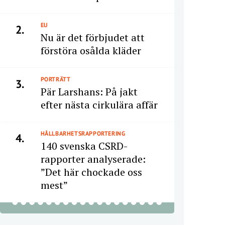
EU
2.
Nu är det förbjudet att
förstöra osålda kläder
PORTRÄTT
3.
Pär Larshans: På jakt
efter nästa cirkulära affär
HÅLLBARHETSRAPPORTERING
4.
140 svenska CSRD-
rapporter analyserade:
”Det här chockade oss
mest”