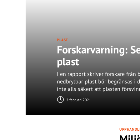
PLAST
Forskarvarning: S
plast
I en rapport skriver forskare från
nedbrytbar plast bör begränsas i 
inte alls säkert att plasten försv
2 februari 2021
UPPHANDL
Milj