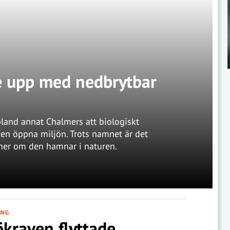
e upp med nedbrytbar
 bland annat Chalmers att biologiskt
den öppna miljön. Trots namnet är det
inner om den hamnar i naturen.
ING
ökraven flyttade