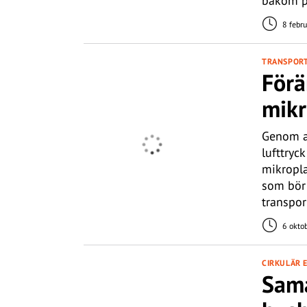
bakom pr
8 febru
TRANSPOR
Förä
mikr
Genom at
lufttryc
mikropla
som bör 
transpor
6 okto
CIRKULÄR 
Sama