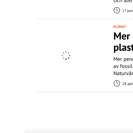
Och åte
17 jun
KLIMAT
Mer 
plas
Mer peng
av fossi
Naturvår
28 apr