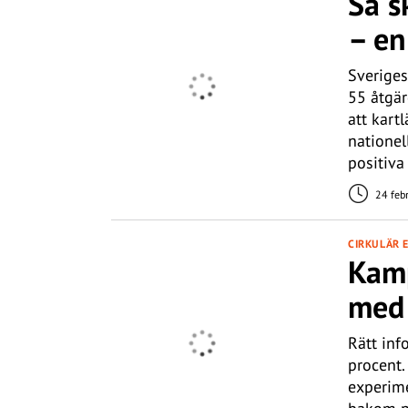
Så s
– en
Sveriges
55 åtgär
att kart
nationel
positiv
24 feb
CIRKULÄR 
Kamp
med 
Rätt inf
procent.
experime