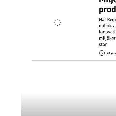
prod
När Reg
miljökra
Innovat
miljökra
stor.
24 nov