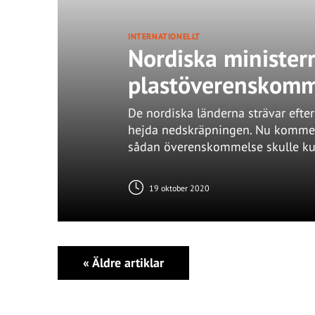
INTERNATIONELLT
Nordiska ministerr
plastöverenskomm
De nordiska länderna strävar efte
hejda nedskräpningen. Nu kommer
sådan överenskommelse skulle ku
19 oktober 2020
«
Äldre artiklar