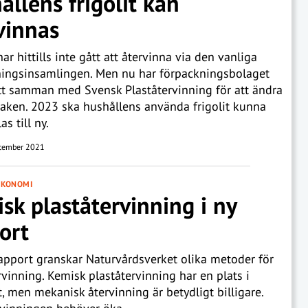
ållens frigolit kan
vinnas
har hittills inte gått att återvinna via den vanliga
ningsinsamlingen. Men nu har förpackningsbolaget
t samman med Svensk Plaståtervinning för att ändra
aken. 2023 ska hushållens använda frigolit kunna
s till ny.
tember 2021
EKONOMI
sk plaståtervinning i ny
ort
rapport granskar Naturvårdsverket olika metoder för
rvinning. Kemisk plaståtervinning har en plats i
, men mekanisk återvinning är betydligt billigare.