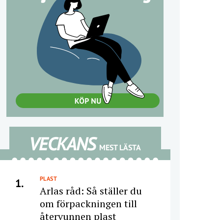
VECKANS
MEST LÄSTA
PLAST
1.
Arlas råd: Så ställer du
om förpackningen till
återvunnen plast