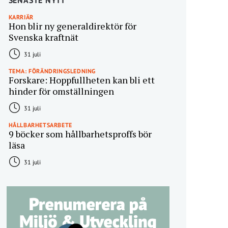
SENASTE NYTT
KARRIÄR
Hon blir ny generaldirektör för
Svenska kraftnät
31 juli
TEMA: FÖRÄNDRINGSLEDNING
Forskare: Hoppfullheten kan bli ett
hinder för omställningen
31 juli
HÅLLBARHETSARBETE
9 böcker som hållbarhetsproffs bör
läsa
31 juli