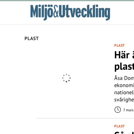
PLAST
PLAST
Här 
plas
Åsa Dome
ekonomi 
nationel
svårighe
7 mars
PLAST