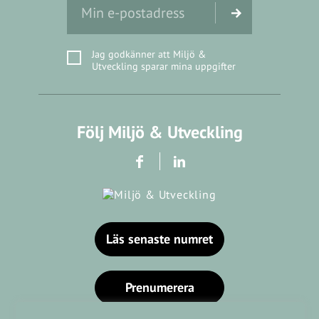
Jag godkänner att Miljö &
Utveckling sparar mina uppgifter
Följ Miljö & Utveckling
Läs senaste numret
Prenumerera