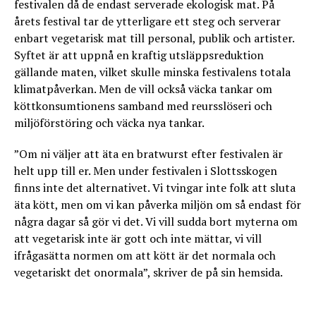
festivalen då de endast serverade ekologisk mat. På
årets festival tar de ytterligare ett steg och serverar
enbart vegetarisk mat till personal, publik och artister.
Syftet är att uppnå en kraftig utsläppsreduktion
gällande maten, vilket skulle minska festivalens totala
klimatpåverkan. Men de vill också väcka tankar om
köttkonsumtionens samband med reursslöseri och
miljöförstöring och väcka nya tankar.
”Om ni väljer att äta en bratwurst efter festivalen är
helt upp till er. Men under festivalen i Slottsskogen
finns inte det alternativet. Vi tvingar inte folk att sluta
äta kött, men om vi kan påverka miljön om så endast för
några dagar så gör vi det. Vi vill sudda bort myterna om
att vegetarisk inte är gott och inte mättar, vi vill
ifrågasätta normen om att kött är det normala och
vegetariskt det onormala”, skriver de på sin hemsida.