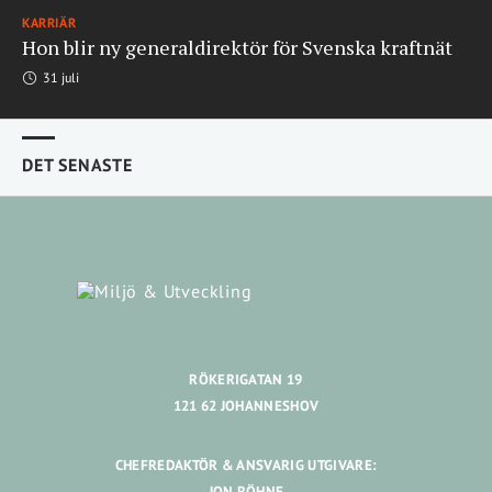
KARRIÄR
Hon blir ny generaldirektör för Svenska kraftnät
31 juli
DET SENASTE
RÖKERIGATAN 19
121 62 JOHANNESHOV
CHEFREDAKTÖR & ANSVARIG UTGIVARE:
JON RÖHNE