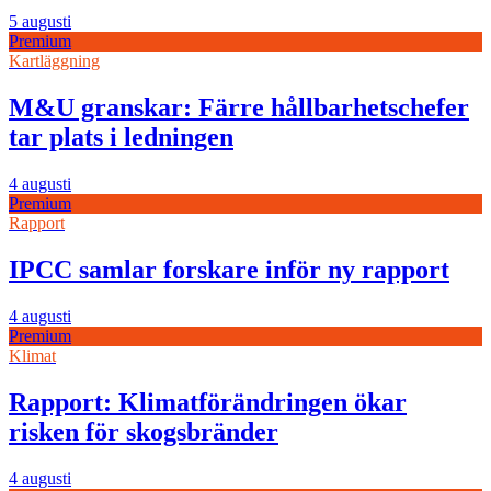
5 augusti
Premium
Kartläggning
M&U granskar: Färre hållbarhetschefer
tar plats i ledningen
4 augusti
Premium
Rapport
IPCC samlar forskare inför ny rapport
4 augusti
Premium
Klimat
Rapport: Klimatförändringen ökar
risken för skogsbränder
4 augusti