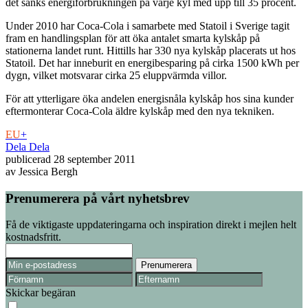
det sänks energiförbrukningen på varje kyl med upp till 35 procent.
Under 2010 har Coca-Cola i samarbete med Statoil i Sverige tagit
fram en handlingsplan för att öka antalet smarta kylskåp på
stationerna landet runt. Hittills har 330 nya kylskåp placerats ut hos
Statoil. Det har inneburit en energibesparing på cirka 1500 kWh per
dygn, vilket motsvarar cirka 25 eluppvärmda villor.
För att ytterligare öka andelen energisnåla kylskåp hos sina kunder
eftermonterar Coca-Cola äldre kylskåp med den nya tekniken.
EU
+
Dela
Dela
publicerad
28 september 2011
av
Jessica Bergh
Prenumerera på vårt nyhetsbrev
Få de viktigaste uppdateringarna och inspiration direkt i mejlen helt
kostnadsfritt.
Skickar begäran