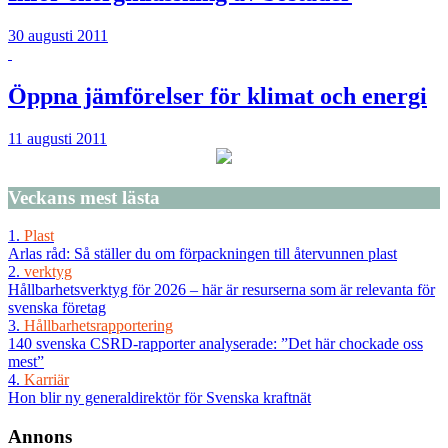
30 augusti 2011
Öppna jämförelser för klimat och energi
11 augusti 2011
Veckans
mest lästa
1.
Plast
Arlas råd: Så ställer du om förpackningen till återvunnen plast
2.
verktyg
Hållbarhetsverktyg för 2026 – här är resurserna som är relevanta för
svenska företag
3.
Hållbarhetsrapportering
140 svenska CSRD-rapporter analyserade: ”Det här chockade oss
mest”
4.
Karriär
Hon blir ny generaldirektör för Svenska kraftnät
Annons