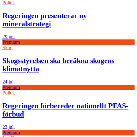
Politik
Regeringen presenterar ny
mineralstrategi
29 juli
Premium
Skog
Skogsstyrelsen ska beräkna skogens
klimatnytta
24 juli
Premium
Politik
Regeringen förbereder nationellt PFAS-
förbud
23 juli
Premium