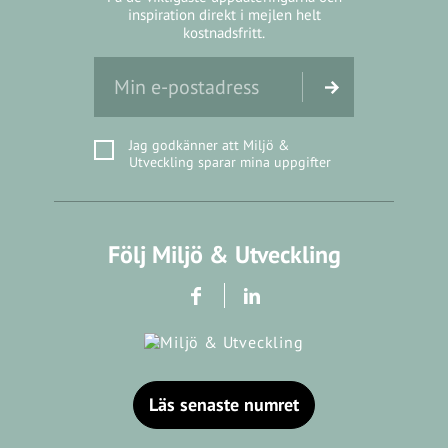
inspiration direkt i mejlen helt
kostnadsfritt.
Jag godkänner att Miljö &
Utveckling sparar mina uppgifter
Följ Miljö & Utveckling
Läs senaste numret