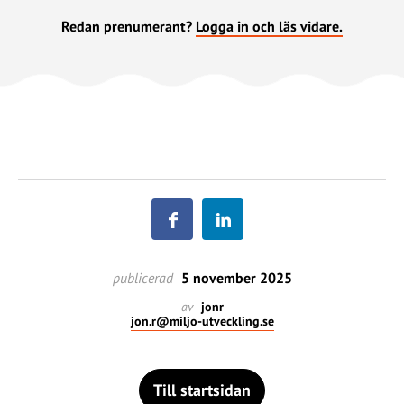
Redan prenumerant?
Logga in och läs vidare.
publicerad
5 november 2025
av
jonr
jon.r@miljo-utveckling.se
Till startsidan