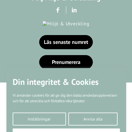
Läs senaste numret
Prenumerera
Din integritet & Cookies
Vi använder cookies för att ge dig den bästa användarupplevelsen
och för att utveckla och förbättra våra tjänster.
Våra varumärken
Inställningar
Avvisa alla
Kundtjänst
❤
Made with
by
WonderFour