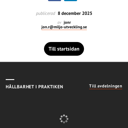
publicerad
8 december 2025
av
jonr
jon.r@miljo-utveckling.se
Till startsidan
Till avdelningen
HÅLLBARHET I PRAKTIKEN