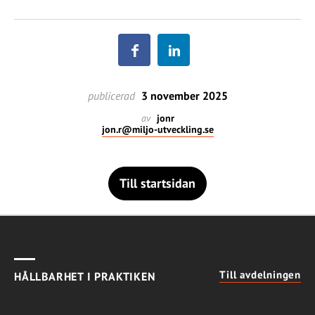
publicerad
3 november 2025
av
jonr
jon.r@miljo-utveckling.se
Till startsidan
Till avdelningen
HÅLLBARHET I PRAKTIKEN