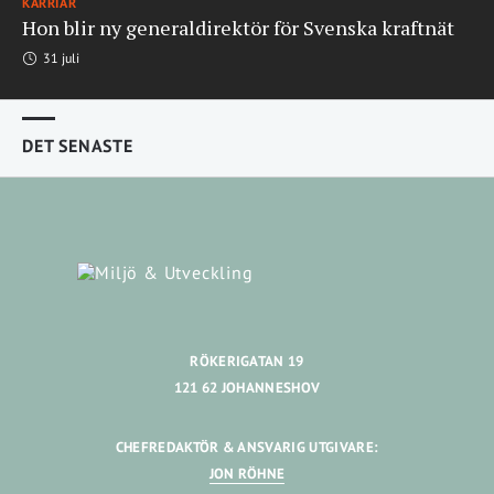
KARRIÄR
Hon blir ny generaldirektör för Svenska kraftnät
31 juli
DET SENASTE
RÖKERIGATAN 19
121 62 JOHANNESHOV
CHEFREDAKTÖR & ANSVARIG UTGIVARE:
JON RÖHNE