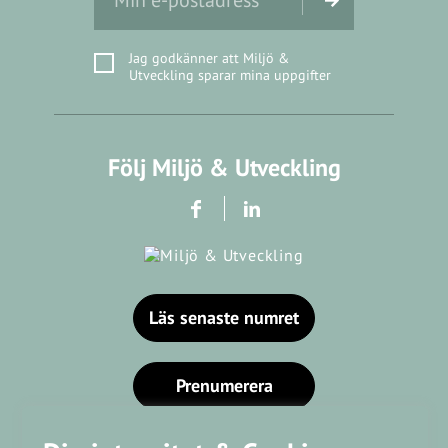
Jag godkänner att Miljö &
Utveckling sparar mina uppgifter
Följ Miljö & Utveckling
Läs senaste numret
Prenumerera