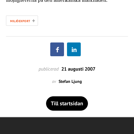
möjligheterna på den amerikanska marknaden.
+
MILJÖEXPORT
publicerad
21 augusti 2007
av
Stefan Ljung
Till startsidan