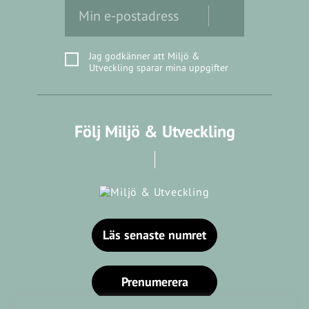
Jag godkänner att Miljö &
Utveckling sparar mina uppgifter
Följ Miljö & Utveckling
Läs senaste numret
Prenumerera