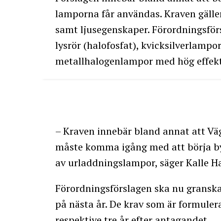
lamporna får användas. Kraven gäller 
samt ljusegenskaper. Förordningsförs
lysrör (halofosfat), kvicksilverlampo
metallhalogenlampor med hög effekt 
– Kraven innebär bland annat att V
måste komma igång med att börja by
av urladdningslampor, säger Kalle 
Förordningsförslagen ska nu granska
på nästa år. De krav som är formulera
respektive tre år efter antagandet.