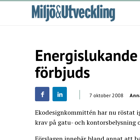
Energislukande
förbjuds
7 oktober 2008
Ann
Ekodesignkommittén har nu röstat 
krav på gatu- och kontorsbelysning o
Förslagen innebär bland annat att b