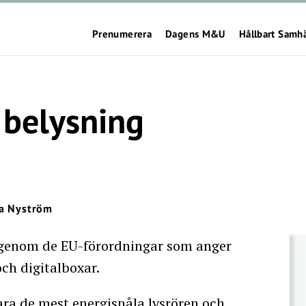
Prenumerera
Dagens M&U
Hållbart Samh
 belysning
a Nyström
igenom de EU-förordningar som anger
ch digitalboxar.
ara de mest energisnåla lysrören och