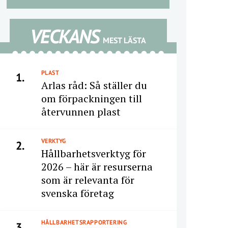
VECKANS
MEST LÄSTA
PLAST
1.
Arlas råd: Så ställer du
om förpackningen till
återvunnen plast
VERKTYG
2.
Hållbarhetsverktyg för
2026 – här är resurserna
som är relevanta för
svenska företag
HÅLLBARHETSRAPPORTERING
3.