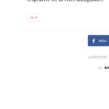
+
EU
DELA
publicerad
av
An