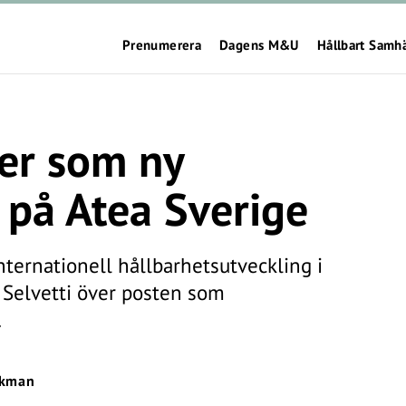
Prenumerera
Dagens M&U
Hållbart Samh
ver som ny
 på Atea Sverige
ternationell hållbarhetsutveckling i
a Selvetti över posten som
.
Ekman