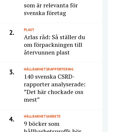
som är relevanta för
svenska företag
PLAST
2.
Arlas råd: Så ställer du
om förpackningen till
återvunnen plast
HÅLLBARHETSRAPPORTERING
3.
140 svenska CSRD-
rapporter analyserade:
”Det här chockade oss
mest”
HÅLLBARHETSARBETE
4.
9 böcker som
hållbarhetsproffs bör