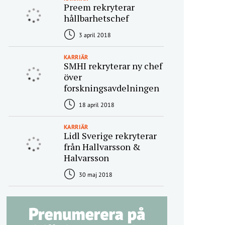
Preem rekryterar
hållbarhetschef
3 april 2018
KARRIÄR
SMHI rekryterar ny chef
över
forskningsavdelningen
18 april 2018
KARRIÄR
Lidl Sverige rekryterar
från Hallvarsson &
Halvarsson
30 maj 2018