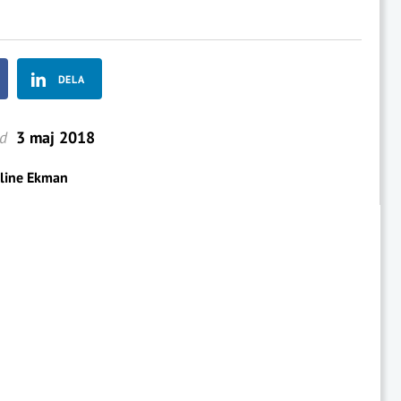
DELA
ad
3 maj 2018
oline Ekman