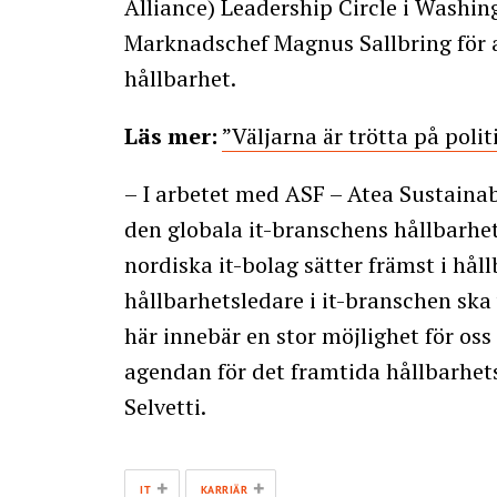
Alliance) Leadership Circle i Washi
Marknadschef Magnus Sallbring för a
hållbarhet.
Läs mer:
”Väljarna är trötta på poli
​– I arbetet med ASF – Atea Sustainabi
den globala it-branschens hållbarhet
nordiska it-bolag sätter främst i hål
hållbarhetsledare i it-branschen ska 
här innebär en stor möjlighet för os
agendan för det framtida hållbarhet
Selvetti.
+
+
IT
KARRIÄR