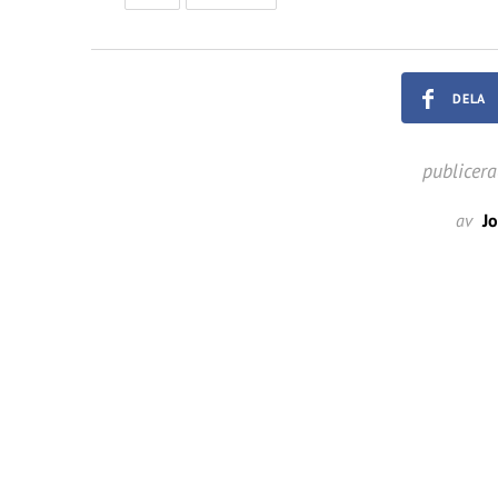
DELA
publicer
av
J