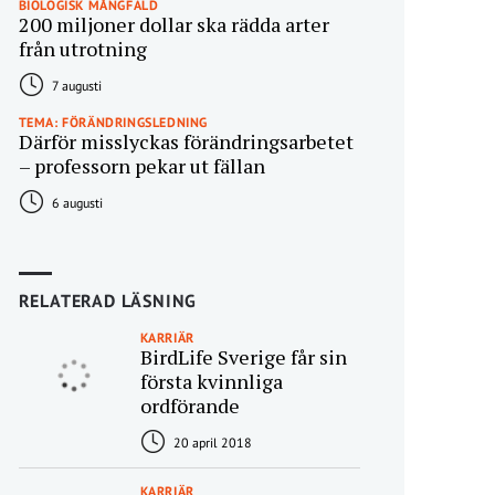
BIOLOGISK MÅNGFALD
200 miljoner dollar ska rädda arter
från utrotning
7 augusti
TEMA: FÖRÄNDRINGSLEDNING
Därför misslyckas förändringsarbetet
– professorn pekar ut fällan
6 augusti
RELATERAD LÄSNING
KARRIÄR
BirdLife Sverige får sin
första kvinnliga
ordförande
20 april 2018
KARRIÄR