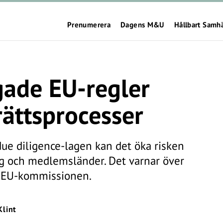
Prenumerera
Dagens M&U
Hållbart Samh
gade EU-regler
rättsprocesser
ue diligence-lagen kan det öka risken
ag och medlemsländer. Det varnar över
ill EU-kommissionen.
Klint