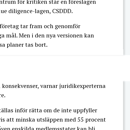
entrum för kritiken står en föreslagen
 due diligence-lagen, CSDDD.
e företag tar fram och genomför
ga mål. Men i den nya versionen kan
sa planer tas bort.
iga konsekvenser, varnar juridikexperterna
re.
tällas inför rätta om de inte uppfyller
is att minska utsläppen med 55 procent
 Även enskilda medlemsstater kan bli