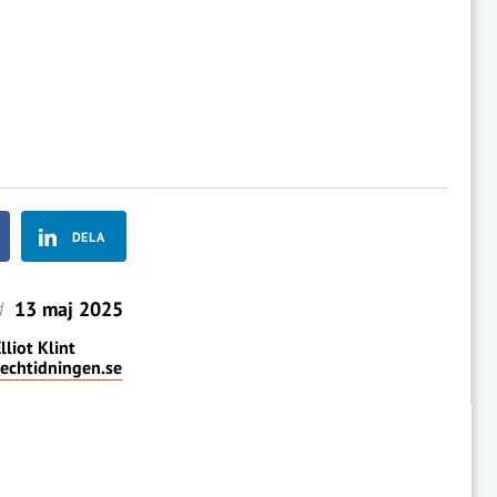
DELA
d
13 maj 2025
lliot Klint
techtidningen.se