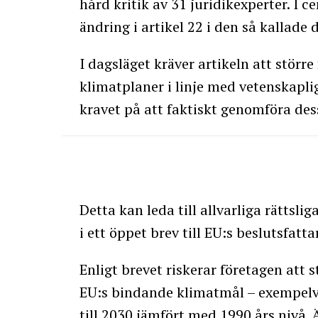
hård kritik av 31 juridikexperter. I c
ändring i artikel 22 i den så kallade
I dagsläget kräver artikeln att störr
klimatplaner i linje med vetenskapli
kravet på att faktiskt genomföra des
Detta kan leda till allvarliga rättsl
i ett öppet brev till EU:s beslutsfatta
Enligt brevet riskerar företagen att s
EU:s bindande klimatmål – exempelv
till 2030 jämfört med 1990 års nivå.