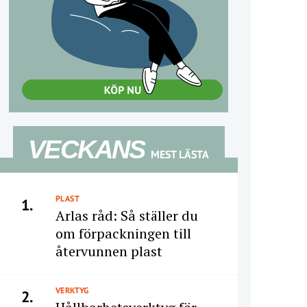
VECKANS
MEST LÄSTA
PLAST
1.
Arlas råd: Så ställer du
om förpackningen till
återvunnen plast
VERKTYG
2.