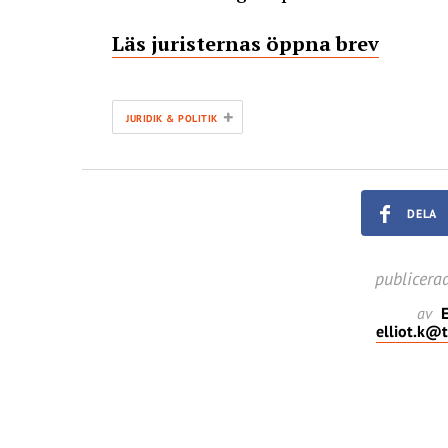
Läs juristernas öppna brev
+
JURIDIK & POLITIK
DELA
publicera
av
E
elliot.k@