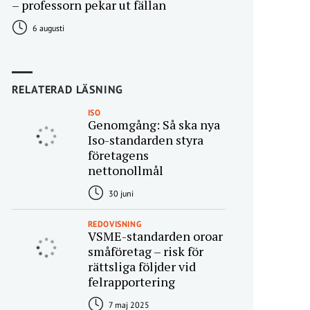
– professorn pekar ut fällan
6 augusti
RELATERAD LÄSNING
ISO
Genomgång: Så ska nya
Iso-standarden styra
företagens
nettonollmål
30 juni
REDOVISNING
VSME-standarden oroar
småföretag – risk för
rättsliga följder vid
felrapportering
7 maj 2025