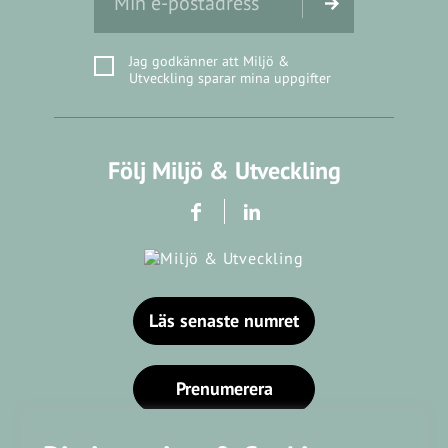
Jag godkänner att Miljö &
Utveckling sparar mina uppgifter
Följ Miljö & Utveckling
Läs senaste numret
Prenumerera