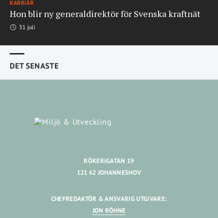
KARRIÄR
Hon blir ny generaldirektör för Svenska kraftnät
31 juli
DET SENASTE
RÖKERIGATAN 19
121 62 JOHANNESHOV
CHEFREDAKTÖR & ANSVARIG UTGIVARE:
JON RÖHNE