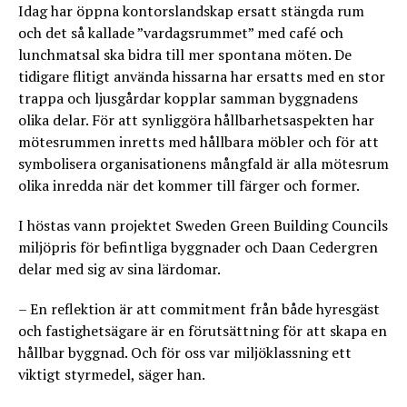
Idag har öppna kontorslandskap ersatt stängda rum
och det så kallade ”vardagsrummet” med café och
lunchmatsal ska bidra till mer spontana möten. De
tidigare flitigt använda hissarna har ersatts med en stor
trappa och ljusgårdar kopplar samman byggnadens
olika delar. För att synliggöra hållbarhetsaspekten har
mötesrummen inretts med hållbara möbler och för att
symbolisera organisationens mångfald är alla mötesrum
olika inredda när det kommer till färger och former.
I höstas vann projektet Sweden Green Building Councils
miljöpris för befintliga byggnader och Daan Cedergren
delar med sig av sina lärdomar.
– En reflektion är att commitment från både hyresgäst
och fastighetsägare är en förutsättning för att skapa en
hållbar byggnad. Och för oss var miljöklassning ett
viktigt styrmedel, säger han.