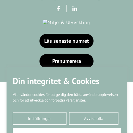
Läs senaste numret
Prenumerera
Din integritet & Cookies
Vi använder cookies för att ge dig den bästa användarupplevelsen
och för att utveckla och förbättra våra tjänster.
Våra varumärken
Inställningar
Avvisa alla
Kundtjänst
❤
Made with
by
WonderFour